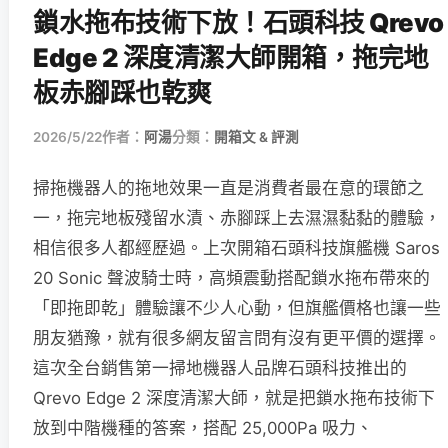
鎖水拖布技術下放！石頭科技 Qrevo
Edge 2 深度清潔大師開箱，拖完地
板赤腳踩也乾爽
2026/5/22
作者：
阿湯
分類：
開箱文 & 評測
掃拖機器人的拖地效果一直是消費者最在意的環節之
一，拖完地板殘留水漬、赤腳踩上去濕濕黏黏的體驗，
相信很多人都經歷過。上次開箱石頭科技旗艦機 Saros
20 Sonic 聲波騎士時，高頻震動搭配鎖水拖布帶來的
「即拖即乾」體驗讓不少人心動，但旗艦價格也讓一些
朋友猶豫，就有很多網友留言問有沒有更平價的選擇。
這次全台銷售第一掃地機器人品牌石頭科技推出的
Qrevo Edge 2 深度清潔大師，就是把鎖水拖布技術下
放到中階機種的答案，搭配 25,000Pa 吸力、