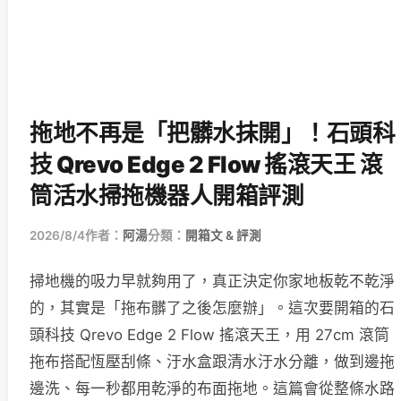
拖地不再是「把髒水抹開」！石頭科
技 Qrevo Edge 2 Flow 搖滾天王 滾
筒活水掃拖機器人開箱評測
2026/8/4
作者：
阿湯
分類：
開箱文 & 評測
掃地機的吸力早就夠用了，真正決定你家地板乾不乾淨
的，其實是「拖布髒了之後怎麼辦」。這次要開箱的石
頭科技 Qrevo Edge 2 Flow 搖滾天王，用 27cm 滾筒
拖布搭配恆壓刮條、汙水盒跟清水汙水分離，做到邊拖
邊洗、每一秒都用乾淨的布面拖地。這篇會從整條水路