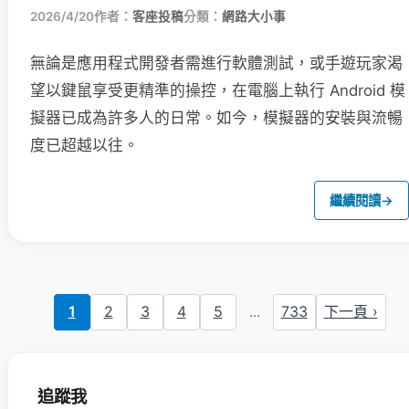
2026/4/20
作者：
客座投稿
分類：
網路大小事
無論是應用程式開發者需進行軟體測試，或手遊玩家渴
望以鍵鼠享受更精準的操控，在電腦上執行 Android 模
擬器已成為許多人的日常。如今，模擬器的安裝與流暢
度已超越以往。
繼續閱讀
→
1
2
3
4
5
...
733
下一頁 ›
追蹤我