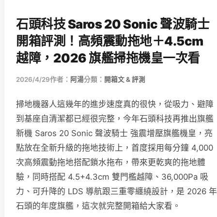
石頭科技 Saros 20 Sonic 聲波騎士
開箱評測！高頻震動拖地＋4.5cm
越障，2026 旗艦掃拖機皇一次看
2026/4/29
作者：
阿湯
分類：
開箱文 & 評測
掃地機器人這幾年的進步速度真的很快，從吸力、避障
到基座自清潔都已經很完整，今年石頭科技再推出旗艦
新機 Saros 20 Sonic 聲波騎士 強震增壓旗艦機皇，亮
點放在全新升級的拖地技術上，首度採用每分鐘 4,000
次高頻震動拖地搭配鎖水拖布，帶來更乾爽的拖地體
驗，同時搭配 4.5+4.3cm 雙門檻越障、36,000Pa 吸
力、可升降的 LDS 導航跟三重零纏繞設計，是 2026 年
石頭的年度旗艦，這次就完整開箱給大家看。