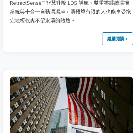
RetractSense™ 智慧升降 LDS 導航、雙重零纏繞清掃
系統與十合一自動清潔座，讓預算有限的人也能享受拖
完地板乾爽不留水漬的體驗。
繼續閱讀
→