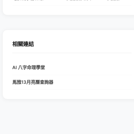
相關連結
AI 八字命理學堂
馬雅13月亮曆查詢器