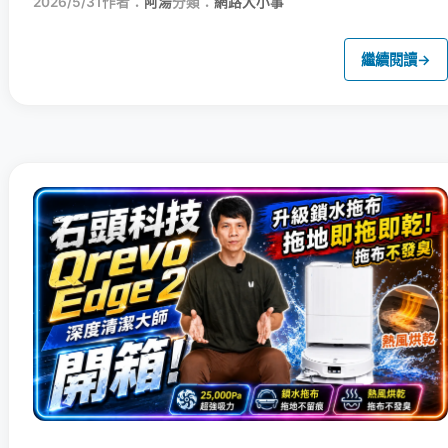
2026/5/31
作者：
阿湯
分類：
網路大小事
繼續閱讀
→