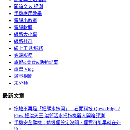
開箱文 & 評測
手機應用教學
電腦小教室
電腦軟體
網路大小事
網路社群
線上工具/服務
雲端服務
旅遊&美食&活動記事
露營 Vlog
遊戲相關
未分類
最新文章
拖地不再是「把髒水抹開」！石頭科技 Qrevo Edge 2
Flow 搖滾天王 滾筒活水掃拖機器人開箱評測
手機安全健檢：這幾個設定沒關，個資可能早就在外
流！