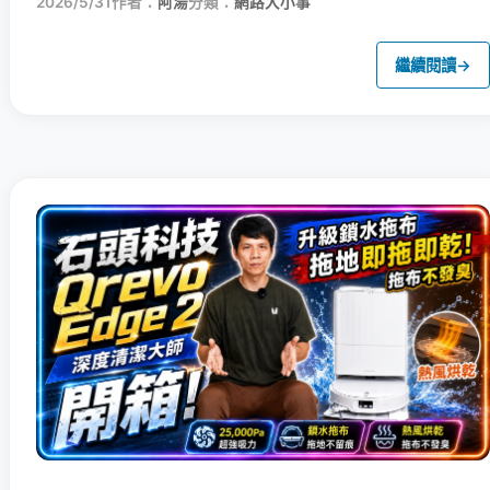
2026/5/31
作者：
阿湯
分類：
網路大小事
繼續閱讀
→