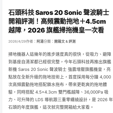
石頭科技 Saros 20 Sonic 聲波騎士
開箱評測！高頻震動拖地＋4.5cm
越障，2026 旗艦掃拖機皇一次看
2026/4/29
作者：
阿湯
分類：
開箱文 & 評測
掃地機器人這幾年的進步速度真的很快，從吸力、避障
到基座自清潔都已經很完整，今年石頭科技再推出旗艦
新機 Saros 20 Sonic 聲波騎士 強震增壓旗艦機皇，亮
點放在全新升級的拖地技術上，首度採用每分鐘 4,000
次高頻震動拖地搭配鎖水拖布，帶來更乾爽的拖地體
驗，同時搭配 4.5+4.3cm 雙門檻越障、36,000Pa 吸
力、可升降的 LDS 導航跟三重零纏繞設計，是 2026 年
石頭的年度旗艦，這次就完整開箱給大家看。