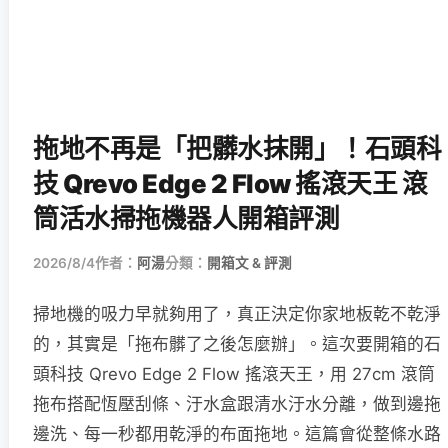
拖地不再是「把髒水抹開」！石頭科
技 Qrevo Edge 2 Flow 搖滾天王 滾
筒活水掃拖機器人開箱評測
2026/8/4
作者：
阿湯
分類：
開箱文 & 評測
掃地機的吸力早就夠用了，真正決定你家地板乾不乾淨
的，其實是「拖布髒了之後怎麼辦」。這次要開箱的石
頭科技 Qrevo Edge 2 Flow 搖滾天王，用 27cm 滾筒
拖布搭配恆壓刮條、汙水盒跟清水汙水分離，做到邊拖
邊洗、每一秒都用乾淨的布面拖地。這篇會從整條水路