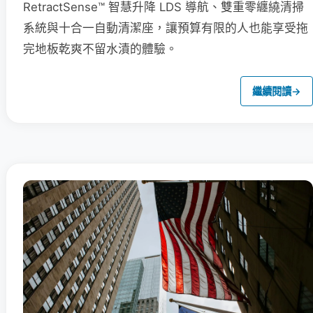
RetractSense™ 智慧升降 LDS 導航、雙重零纏繞清掃
系統與十合一自動清潔座，讓預算有限的人也能享受拖
完地板乾爽不留水漬的體驗。
繼續閱讀
→