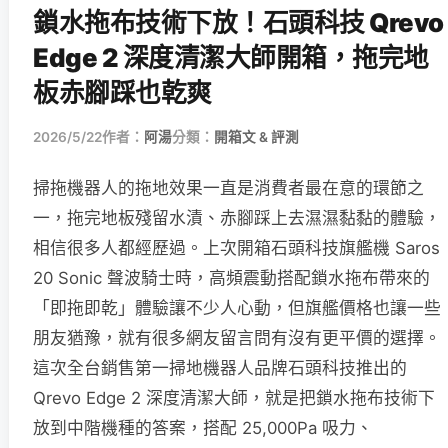
鎖水拖布技術下放！石頭科技 Qrevo
Edge 2 深度清潔大師開箱，拖完地
板赤腳踩也乾爽
2026/5/22
作者：
阿湯
分類：
開箱文 & 評測
掃拖機器人的拖地效果一直是消費者最在意的環節之
一，拖完地板殘留水漬、赤腳踩上去濕濕黏黏的體驗，
相信很多人都經歷過。上次開箱石頭科技旗艦機 Saros
20 Sonic 聲波騎士時，高頻震動搭配鎖水拖布帶來的
「即拖即乾」體驗讓不少人心動，但旗艦價格也讓一些
朋友猶豫，就有很多網友留言問有沒有更平價的選擇。
這次全台銷售第一掃地機器人品牌石頭科技推出的
Qrevo Edge 2 深度清潔大師，就是把鎖水拖布技術下
放到中階機種的答案，搭配 25,000Pa 吸力、