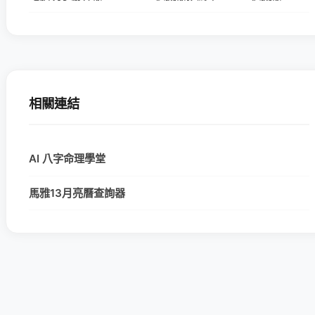
相關連結
AI 八字命理學堂
馬雅13月亮曆查詢器