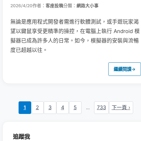
2026/4/20
作者：
客座投稿
分類：
網路大小事
無論是應用程式開發者需進行軟體測試，或手遊玩家渴
望以鍵鼠享受更精準的操控，在電腦上執行 Android 模
擬器已成為許多人的日常。如今，模擬器的安裝與流暢
度已超越以往。
繼續閱讀
→
1
2
3
4
5
...
733
下一頁 ›
追蹤我