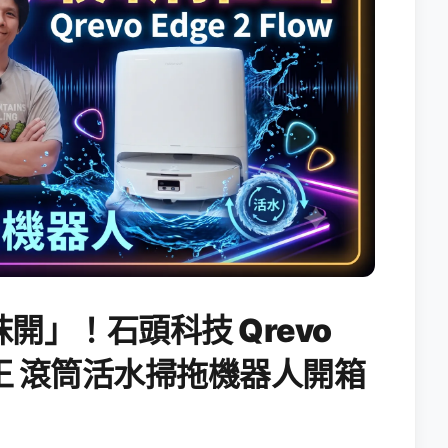
開」！石頭科技 Qrevo
搖滾天王 滾筒活水掃拖機器人開箱