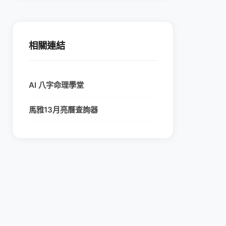
相關連結
AI 八字命理學堂
馬雅13月亮曆查詢器