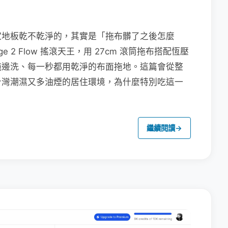
家地板乾不乾淨的，其實是「拖布髒了之後怎麼
e 2 Flow 搖滾天王，用 27cm 滾筒拖布搭配恆壓
拖邊洗、每一秒都用乾淨的布面拖地。這篇會從整
台灣潮濕又多油煙的居住環境，為什麼特別吃這一
繼續閱讀
→