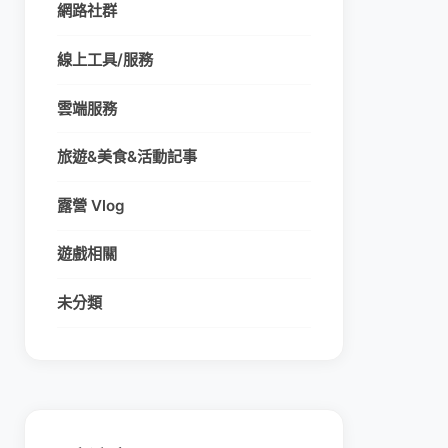
網路社群
線上工具/服務
雲端服務
旅遊&美食&活動記事
露營 Vlog
遊戲相關
未分類