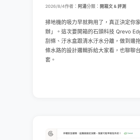
2026/8/4
作者：
阿湯
分類：
開箱文 & 評測
掃地機的吸力早就夠用了，真正決定你
辦」。這次要開箱的石頭科技 Qrevo Edg
刮條、汙水盒跟清水汙水分離，做到邊
條水路的設計邏輯拆給大家看，也聊聊
套。