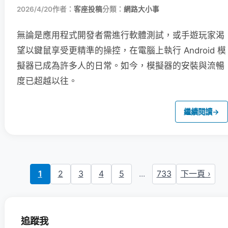
2026/4/20
作者：
客座投稿
分類：
網路大小事
無論是應用程式開發者需進行軟體測試，或手遊玩家渴
望以鍵鼠享受更精準的操控，在電腦上執行 Android 模
擬器已成為許多人的日常。如今，模擬器的安裝與流暢
度已超越以往。
繼續閱讀
→
1
2
3
4
5
...
733
下一頁 ›
追蹤我