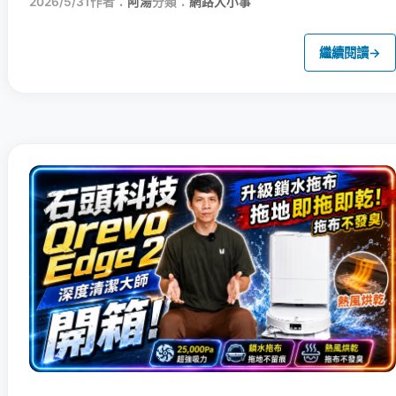
2026/5/31
作者：
阿湯
分類：
網路大小事
繼續閱讀
→