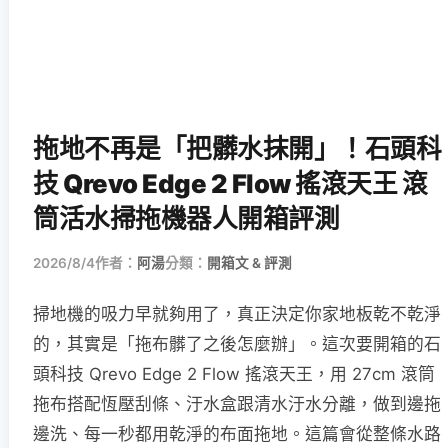
拖地不再是「把髒水抹開」！石頭科
技 Qrevo Edge 2 Flow 搖滾天王 滾
筒活水掃拖機器人開箱評測
2026/8/4
作者：
阿湯
分類：
開箱文 & 評測
掃地機的吸力早就夠用了，真正決定你家地板乾不乾淨
的，其實是「拖布髒了之後怎麼辦」。這次要開箱的石
頭科技 Qrevo Edge 2 Flow 搖滾天王，用 27cm 滾筒
拖布搭配恆壓刮條、汙水盒跟清水汙水分離，做到邊拖
邊洗、每一秒都用乾淨的布面拖地。這篇會從整條水路