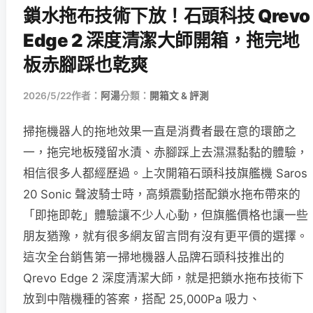
鎖水拖布技術下放！石頭科技 Qrevo
Edge 2 深度清潔大師開箱，拖完地
板赤腳踩也乾爽
2026/5/22
作者：
阿湯
分類：
開箱文 & 評測
掃拖機器人的拖地效果一直是消費者最在意的環節之
一，拖完地板殘留水漬、赤腳踩上去濕濕黏黏的體驗，
相信很多人都經歷過。上次開箱石頭科技旗艦機 Saros
20 Sonic 聲波騎士時，高頻震動搭配鎖水拖布帶來的
「即拖即乾」體驗讓不少人心動，但旗艦價格也讓一些
朋友猶豫，就有很多網友留言問有沒有更平價的選擇。
這次全台銷售第一掃地機器人品牌石頭科技推出的
Qrevo Edge 2 深度清潔大師，就是把鎖水拖布技術下
放到中階機種的答案，搭配 25,000Pa 吸力、