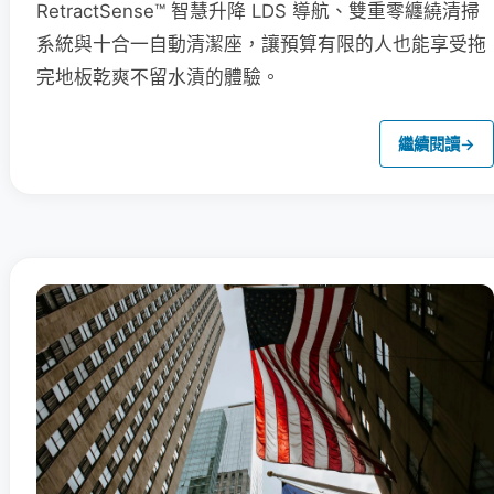
RetractSense™ 智慧升降 LDS 導航、雙重零纏繞清掃
系統與十合一自動清潔座，讓預算有限的人也能享受拖
完地板乾爽不留水漬的體驗。
繼續閱讀
→