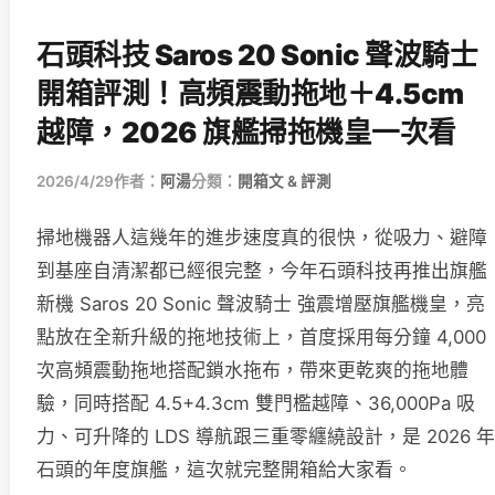
石頭科技 Saros 20 Sonic 聲波騎士
開箱評測！高頻震動拖地＋4.5cm
越障，2026 旗艦掃拖機皇一次看
2026/4/29
作者：
阿湯
分類：
開箱文 & 評測
掃地機器人這幾年的進步速度真的很快，從吸力、避障
到基座自清潔都已經很完整，今年石頭科技再推出旗艦
新機 Saros 20 Sonic 聲波騎士 強震增壓旗艦機皇，亮
點放在全新升級的拖地技術上，首度採用每分鐘 4,000
次高頻震動拖地搭配鎖水拖布，帶來更乾爽的拖地體
驗，同時搭配 4.5+4.3cm 雙門檻越障、36,000Pa 吸
力、可升降的 LDS 導航跟三重零纏繞設計，是 2026 年
石頭的年度旗艦，這次就完整開箱給大家看。