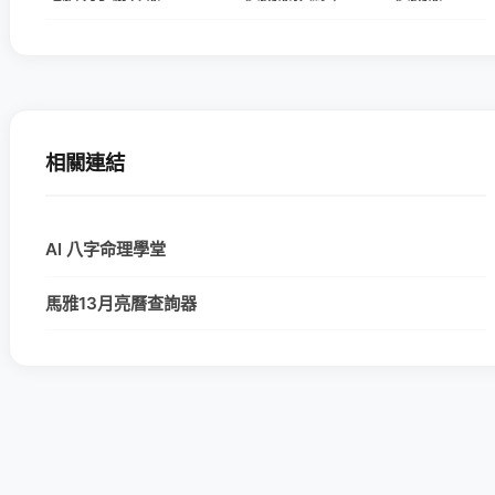
相關連結
AI 八字命理學堂
馬雅13月亮曆查詢器