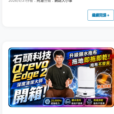
2026/5/31
作者：
阿湯
分類：
網路大小事
繼續閱讀
→