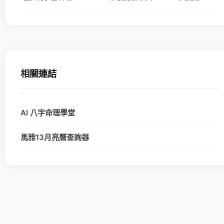
相關連結
AI 八字命理學堂
馬雅13月亮曆查詢器