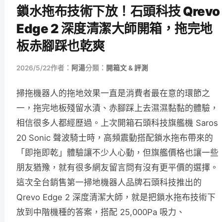
鎖水拖布技術下放！石頭科技 Qrevo
Edge 2 深度清潔大師開箱，拖完地
板赤腳踩也乾爽
2026/5/22
作者：
阿湯
分類：
開箱文 & 評測
掃拖機器人的拖地效果一直是消費者最在意的環節之
一，拖完地板殘留水漬、赤腳踩上去濕濕黏黏的體驗，
相信很多人都經歷過。上次開箱石頭科技旗艦機 Saros
20 Sonic 聲波騎士時，高頻震動搭配鎖水拖布帶來的
「即拖即乾」體驗讓不少人心動，但旗艦價格也讓一些
朋友猶豫，就有很多網友留言問有沒有更平價的選擇。
這次全台銷售第一掃地機器人品牌石頭科技推出的
Qrevo Edge 2 深度清潔大師，就是把鎖水拖布技術下
放到中階機種的答案，搭配 25,000Pa 吸力、