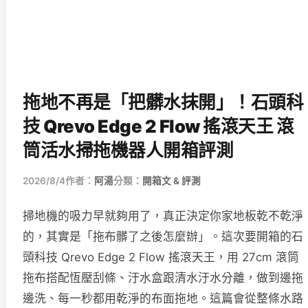
拖地不再是「把髒水抹開」！石頭科
技 Qrevo Edge 2 Flow 搖滾天王 滾
筒活水掃拖機器人開箱評測
2026/8/4
作者：
阿湯
分類：
開箱文 & 評測
掃地機的吸力早就夠用了，真正決定你家地板乾不乾淨
的，其實是「拖布髒了之後怎麼辦」。這次要開箱的石
頭科技 Qrevo Edge 2 Flow 搖滾天王，用 27cm 滾筒
拖布搭配恆壓刮條、汙水盒跟清水汙水分離，做到邊拖
邊洗、每一秒都用乾淨的布面拖地。這篇會從整條水路