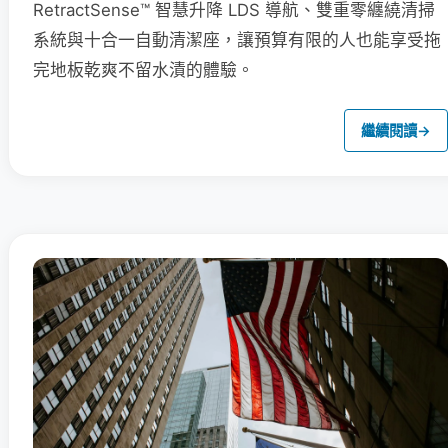
RetractSense™ 智慧升降 LDS 導航、雙重零纏繞清掃
系統與十合一自動清潔座，讓預算有限的人也能享受拖
完地板乾爽不留水漬的體驗。
繼續閱讀
→