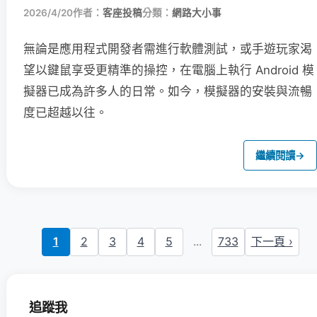
2026/4/20
作者：
客座投稿
分類：
網路大小事
無論是應用程式開發者需進行軟體測試，或手遊玩家渴
望以鍵鼠享受更精準的操控，在電腦上執行 Android 模
擬器已成為許多人的日常。如今，模擬器的安裝與流暢
度已超越以往。
繼續閱讀
→
1
2
3
4
5
...
733
下一頁 ›
追蹤我