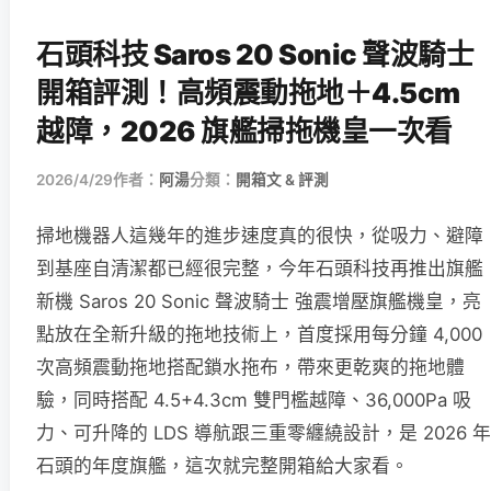
石頭科技 Saros 20 Sonic 聲波騎士
開箱評測！高頻震動拖地＋4.5cm
越障，2026 旗艦掃拖機皇一次看
2026/4/29
作者：
阿湯
分類：
開箱文 & 評測
掃地機器人這幾年的進步速度真的很快，從吸力、避障
到基座自清潔都已經很完整，今年石頭科技再推出旗艦
新機 Saros 20 Sonic 聲波騎士 強震增壓旗艦機皇，亮
點放在全新升級的拖地技術上，首度採用每分鐘 4,000
次高頻震動拖地搭配鎖水拖布，帶來更乾爽的拖地體
驗，同時搭配 4.5+4.3cm 雙門檻越障、36,000Pa 吸
力、可升降的 LDS 導航跟三重零纏繞設計，是 2026 年
石頭的年度旗艦，這次就完整開箱給大家看。