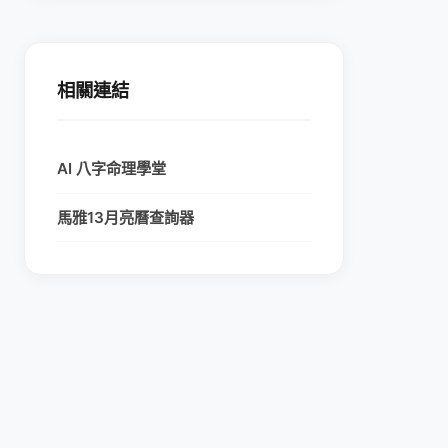
相關連結
AI 八字命理學堂
馬雅13月亮曆查詢器