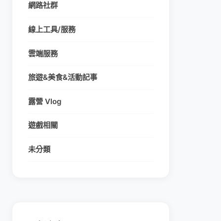
網路社群
線上工具/服務
雲端服務
旅遊&美食&活動記事
露營 Vlog
遊戲相關
未分類