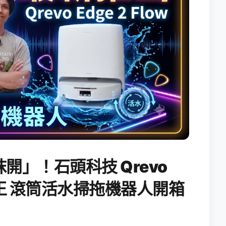
開」！石頭科技 Qrevo
搖滾天王 滾筒活水掃拖機器人開箱