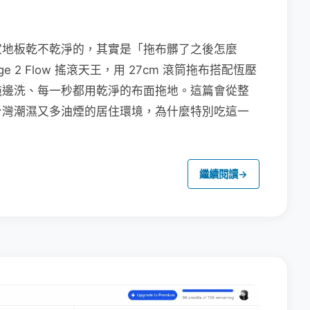
家地板乾不乾淨的，其實是「拖布髒了之後怎麼
e 2 Flow 搖滾天王，用 27cm 滾筒拖布搭配恆壓
拖邊洗、每一秒都用乾淨的布面拖地。這篇會從整
台灣潮濕又多油煙的居住環境，為什麼特別吃這一
繼續閱讀
→