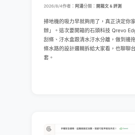
2026/8/4
作者：
阿湯
分類：
開箱文 & 評測
掃地機的吸力早就夠用了，真正決定你
辦」。這次要開箱的石頭科技 Qrevo Edg
刮條、汙水盒跟清水汙水分離，做到邊
條水路的設計邏輯拆給大家看，也聊聊
套。