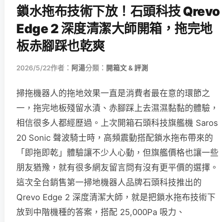
鎖水拖布技術下放！石頭科技 Qrevo
Edge 2 深度清潔大師開箱，拖完地
板赤腳踩也乾爽
2026/5/22
作者：
阿湯
分類：
開箱文 & 評測
掃拖機器人的拖地效果一直是消費者最在意的環節之
一，拖完地板殘留水漬、赤腳踩上去濕濕黏黏的體驗，
相信很多人都經歷過。上次開箱石頭科技旗艦機 Saros
20 Sonic 聲波騎士時，高頻震動搭配鎖水拖布帶來的
「即拖即乾」體驗讓不少人心動，但旗艦價格也讓一些
朋友猶豫，就有很多網友留言問有沒有更平價的選擇。
這次全台銷售第一掃地機器人品牌石頭科技推出的
Qrevo Edge 2 深度清潔大師，就是把鎖水拖布技術下
放到中階機種的答案，搭配 25,000Pa 吸力、