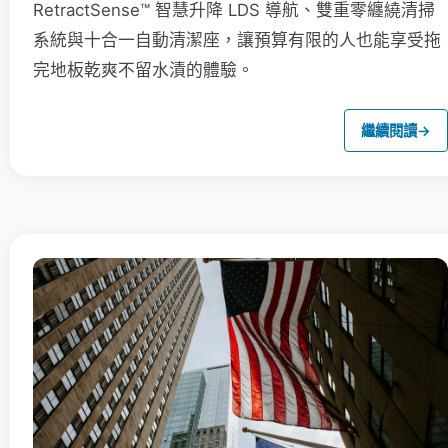
RetractSense™ 智慧升降 LDS 導航、雙重零纏繞清掃
系統與十合一自動清潔座，讓預算有限的人也能享受拖
完地板乾爽不留水漬的體驗。
繼續閱讀
→