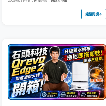
2026/5/31
作者：
阿湯
分類：
網路大小事
繼續閱讀
→