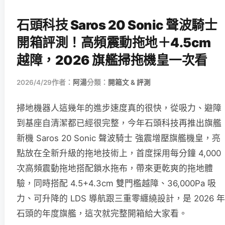
石頭科技 Saros 20 Sonic 聲波騎士
開箱評測！高頻震動拖地＋4.5cm
越障，2026 旗艦掃拖機皇一次看
2026/4/29
作者：
阿湯
分類：
開箱文 & 評測
掃地機器人這幾年的進步速度真的很快，從吸力、避障
到基座自清潔都已經很完整，今年石頭科技再推出旗艦
新機 Saros 20 Sonic 聲波騎士 強震增壓旗艦機皇，亮
點放在全新升級的拖地技術上，首度採用每分鐘 4,000
次高頻震動拖地搭配鎖水拖布，帶來更乾爽的拖地體
驗，同時搭配 4.5+4.3cm 雙門檻越障、36,000Pa 吸
力、可升降的 LDS 導航跟三重零纏繞設計，是 2026 年
石頭的年度旗艦，這次就完整開箱給大家看。