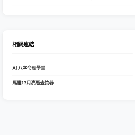
相關連結
AI 八字命理學堂
馬雅13月亮曆查詢器