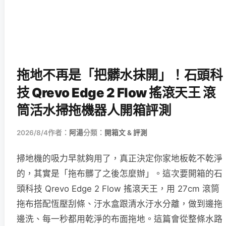
拖地不再是「把髒水抹開」！石頭科
技 Qrevo Edge 2 Flow 搖滾天王 滾
筒活水掃拖機器人開箱評測
2026/8/4
作者：
阿湯
分類：
開箱文 & 評測
掃地機的吸力早就夠用了，真正決定你家地板乾不乾淨
的，其實是「拖布髒了之後怎麼辦」。這次要開箱的石
頭科技 Qrevo Edge 2 Flow 搖滾天王，用 27cm 滾筒
拖布搭配恆壓刮條、汙水盒跟清水汙水分離，做到邊拖
邊洗、每一秒都用乾淨的布面拖地。這篇會從整條水路