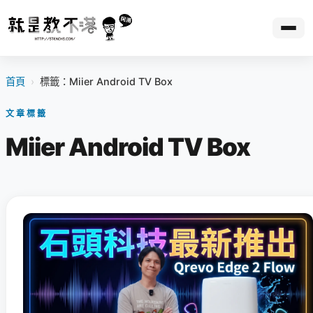
首頁
›
標籤：Miier Android TV Box
文章標籤
Miier Android TV Box