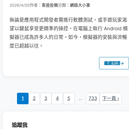
2026/4/20
作者：
客座投稿
分類：
網路大小事
無論是應用程式開發者需進行軟體測試，或手遊玩家渴
望以鍵鼠享受更精準的操控，在電腦上執行 Android 模
擬器已成為許多人的日常。如今，模擬器的安裝與流暢
度已超越以往。
繼續閱讀
→
1
2
3
4
5
...
733
下一頁 ›
追蹤我