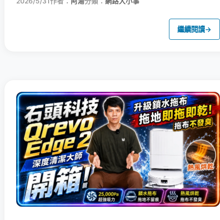
2026/5/31
作者：
阿湯
分類：
網路大小事
繼續閱讀
→