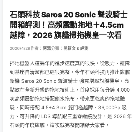
石頭科技 Saros 20 Sonic 聲波騎士
開箱評測！高頻震動拖地＋4.5cm
越障，2026 旗艦掃拖機皇一次看
2026/4/29
作者：
阿湯
分類：
開箱文 & 評測
掃地機器人這幾年的進步速度真的很快，從吸力、避障
到基座自清潔都已經很完整，今年石頭科技再推出旗艦
新機 Saros 20 Sonic 聲波騎士 強震增壓旗艦機皇，亮
點放在全新升級的拖地技術上，首度採用每分鐘 4,000
次高頻震動拖地搭配鎖水拖布，帶來更乾爽的拖地體
驗，同時搭配 4.5+4.3cm 雙門檻越障、36,000Pa 吸
力、可升降的 LDS 導航跟三重零纏繞設計，是 2026 年
石頭的年度旗艦，這次就完整開箱給大家看。