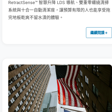
RetractSense™ 智慧升降 LDS 導航、雙重零纏繞清掃
系統與十合一自動清潔座，讓預算有限的人也能享受拖
完地板乾爽不留水漬的體驗。
繼續閱讀
→