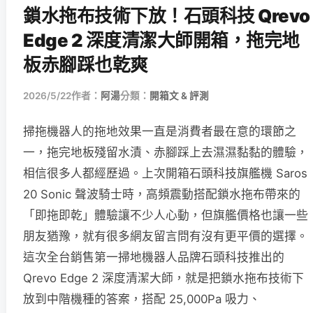
鎖水拖布技術下放！石頭科技 Qrevo
Edge 2 深度清潔大師開箱，拖完地
板赤腳踩也乾爽
2026/5/22
作者：
阿湯
分類：
開箱文 & 評測
掃拖機器人的拖地效果一直是消費者最在意的環節之
一，拖完地板殘留水漬、赤腳踩上去濕濕黏黏的體驗，
相信很多人都經歷過。上次開箱石頭科技旗艦機 Saros
20 Sonic 聲波騎士時，高頻震動搭配鎖水拖布帶來的
「即拖即乾」體驗讓不少人心動，但旗艦價格也讓一些
朋友猶豫，就有很多網友留言問有沒有更平價的選擇。
這次全台銷售第一掃地機器人品牌石頭科技推出的
Qrevo Edge 2 深度清潔大師，就是把鎖水拖布技術下
放到中階機種的答案，搭配 25,000Pa 吸力、