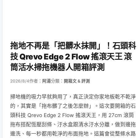
拖地不再是「把髒水抹開」！石頭科
技 Qrevo Edge 2 Flow 搖滾天王 滾
筒活水掃拖機器人開箱評測
2026/8/4
作者：
阿湯
分類：
開箱文 & 評測
掃地機的吸力早就夠用了，真正決定你家地板乾不乾淨
的，其實是「拖布髒了之後怎麼辦」。這次要開箱的石
頭科技 Qrevo Edge 2 Flow 搖滾天王，用 27cm 滾筒
拖布搭配恆壓刮條、汙水盒跟清水汙水分離，做到邊拖
邊洗、每一秒都用乾淨的布面拖地。這篇會從整條水路