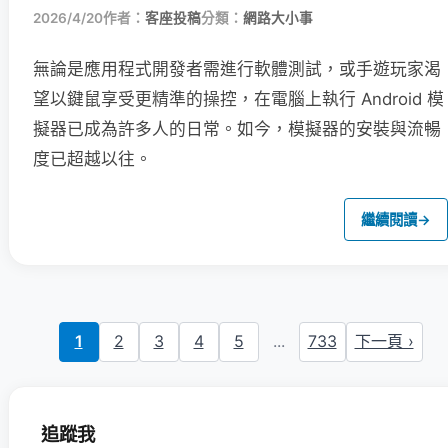
2026/4/20
作者：
客座投稿
分類：
網路大小事
無論是應用程式開發者需進行軟體測試，或手遊玩家渴
望以鍵鼠享受更精準的操控，在電腦上執行 Android 模
擬器已成為許多人的日常。如今，模擬器的安裝與流暢
度已超越以往。
繼續閱讀
→
1
2
3
4
5
...
733
下一頁 ›
追蹤我