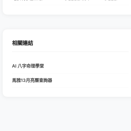
相關連結
AI 八字命理學堂
馬雅13月亮曆查詢器