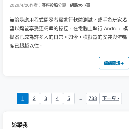
2026/4/20
作者：
客座投稿
分類：
網路大小事
無論是應用程式開發者需進行軟體測試，或手遊玩家渴
望以鍵鼠享受更精準的操控，在電腦上執行 Android 模
擬器已成為許多人的日常。如今，模擬器的安裝與流暢
度已超越以往。
繼續閱讀
→
1
2
3
4
5
...
733
下一頁 ›
追蹤我