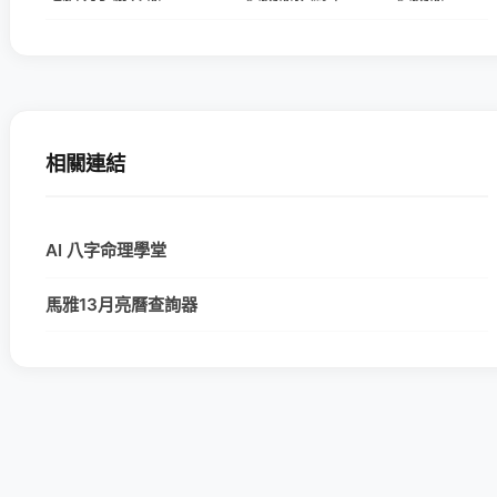
相關連結
AI 八字命理學堂
馬雅13月亮曆查詢器