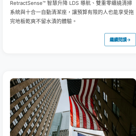
RetractSense™ 智慧升降 LDS 導航、雙重零纏繞清掃
系統與十合一自動清潔座，讓預算有限的人也能享受拖
完地板乾爽不留水漬的體驗。
繼續閱讀
→