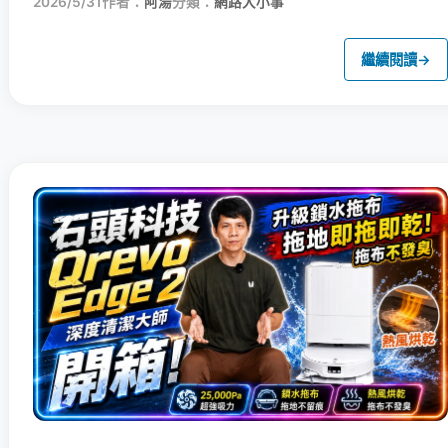
2026/5/31
作者：
阿湯
分類：
網路大小事
繼續閱讀
→