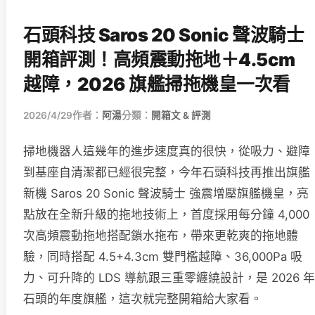
石頭科技 Saros 20 Sonic 聲波騎士
開箱評測！高頻震動拖地＋4.5cm
越障，2026 旗艦掃拖機皇一次看
2026/4/29
作者：
阿湯
分類：
開箱文 & 評測
掃地機器人這幾年的進步速度真的很快，從吸力、避障
到基座自清潔都已經很完整，今年石頭科技再推出旗艦
新機 Saros 20 Sonic 聲波騎士 強震增壓旗艦機皇，亮
點放在全新升級的拖地技術上，首度採用每分鐘 4,000
次高頻震動拖地搭配鎖水拖布，帶來更乾爽的拖地體
驗，同時搭配 4.5+4.3cm 雙門檻越障、36,000Pa 吸
力、可升降的 LDS 導航跟三重零纏繞設計，是 2026 年
石頭的年度旗艦，這次就完整開箱給大家看。