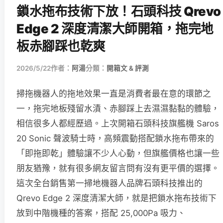
鎖水拖布技術下放！石頭科技 Qrevo
Edge 2 深度清潔大師開箱，拖完地
板赤腳踩也乾爽
2026/5/22
作者：
阿湯
分類：
開箱文 & 評測
掃拖機器人的拖地效果一直是消費者最在意的環節之
一，拖完地板殘留水漬、赤腳踩上去濕濕黏黏的體驗，
相信很多人都經歷過。上次開箱石頭科技旗艦機 Saros
20 Sonic 聲波騎士時，高頻震動搭配鎖水拖布帶來的
「即拖即乾」體驗讓不少人心動，但旗艦價格也讓一些
朋友猶豫，就有很多網友留言問有沒有更平價的選擇。
這次全台銷售第一掃地機器人品牌石頭科技推出的
Qrevo Edge 2 深度清潔大師，就是把鎖水拖布技術下
放到中階機種的答案，搭配 25,000Pa 吸力、