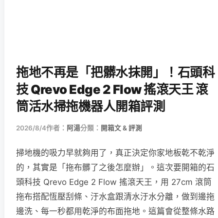
拖地不再是「把髒水抹開」！石頭科
技 Qrevo Edge 2 Flow 搖滾天王 滾
筒活水掃拖機器人開箱評測
2026/8/4
作者：
阿湯
分類：
開箱文 & 評測
掃地機的吸力早就夠用了，真正決定你家地板乾不乾淨
的，其實是「拖布髒了之後怎麼辦」。這次要開箱的石
頭科技 Qrevo Edge 2 Flow 搖滾天王，用 27cm 滾筒
拖布搭配恆壓刮條、汙水盒跟清水汙水分離，做到邊拖
邊洗、每一秒都用乾淨的布面拖地。這篇會從整條水路