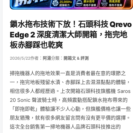
鎖水拖布技術下放！石頭科技 Qrevo
Edge 2 深度清潔大師開箱，拖完地
板赤腳踩也乾爽
2026/5/22
作者：
阿湯
分類：
開箱文 & 評測
掃拖機器人的拖地效果一直是消費者最在意的環節之
一，拖完地板殘留水漬、赤腳踩上去濕濕黏黏的體驗，
相信很多人都經歷過。上次開箱石頭科技旗艦機 Saros
20 Sonic 聲波騎士時，高頻震動搭配鎖水拖布帶來的
「即拖即乾」體驗讓不少人心動，但旗艦價格也讓一些
朋友猶豫，就有很多網友留言問有沒有更平價的選擇。
這次全台銷售第一掃地機器人品牌石頭科技推出的