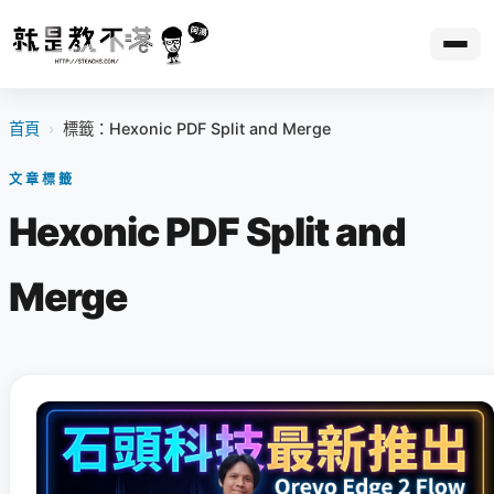
首頁
›
標籤：Hexonic PDF Split and Merge
文章標籤
Hexonic PDF Split and
Merge