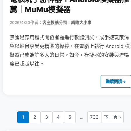
薦｜MuMu模擬器
2026/4/20
作者：
客座投稿
分類：
網路大小事
無論是應用程式開發者需進行軟體測試，或手遊玩家渴
望以鍵鼠享受更精準的操控，在電腦上執行 Android 模
擬器已成為許多人的日常。如今，模擬器的安裝與流暢
度已超越以往。
繼續閱讀
→
1
2
3
4
5
...
733
下一頁 ›