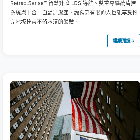
RetractSense™ 智慧升降 LDS 導航、雙重零纏繞清掃
系統與十合一自動清潔座，讓預算有限的人也能享受拖
完地板乾爽不留水漬的體驗。
繼續閱讀
→