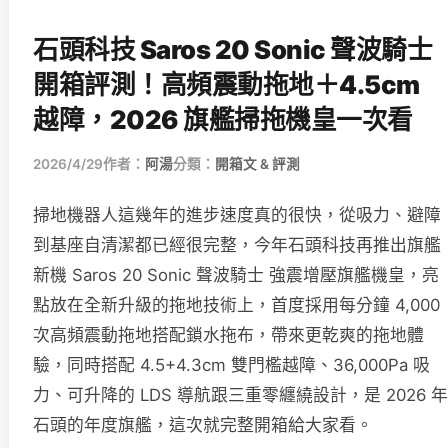
石頭科技 Saros 20 Sonic 聲波騎士
開箱評測！高頻震動拖地＋4.5cm
越障，2026 旗艦掃拖機皇一次看
2026/4/29
作者：
阿湯
分類：
開箱文 & 評測
掃地機器人這幾年的進步速度真的很快，從吸力、避障
到基座自清潔都已經很完整，今年石頭科技再推出旗艦
新機 Saros 20 Sonic 聲波騎士 強震增壓旗艦機皇，亮
點放在全新升級的拖地技術上，首度採用每分鐘 4,000
次高頻震動拖地搭配鎖水拖布，帶來更乾爽的拖地體
驗，同時搭配 4.5+4.3cm 雙門檻越障、36,000Pa 吸
力、可升降的 LDS 導航跟三重零纏繞設計，是 2026 年
石頭的年度旗艦，這次就完整開箱給大家看。