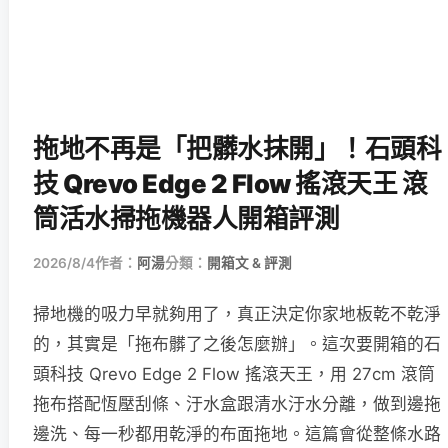
拖地不再是「把髒水抹開」！石頭科
技 Qrevo Edge 2 Flow 搖滾天王 滾
筒活水掃拖機器人開箱評測
2026/8/4
作者：
阿湯
分類：
開箱文 & 評測
掃地機的吸力早就夠用了，真正決定你家地板乾不乾淨
的，其實是「拖布髒了之後怎麼辦」。這次要開箱的石
頭科技 Qrevo Edge 2 Flow 搖滾天王，用 27cm 滾筒
拖布搭配恆壓刮條、汙水盒跟清水汙水分離，做到邊拖
邊洗、每一秒都用乾淨的布面拖地。這篇會從整條水路