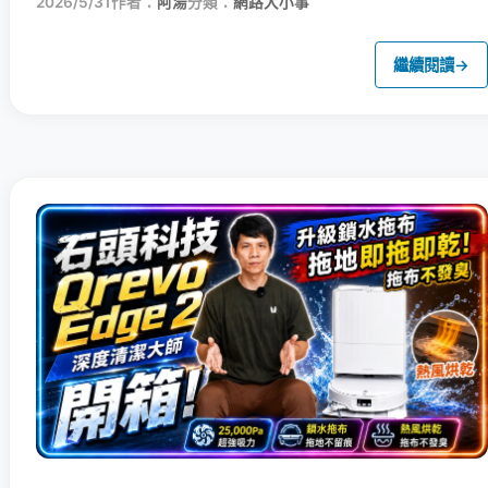
2026/5/31
作者：
阿湯
分類：
網路大小事
繼續閱讀
→