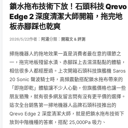
鎖水拖布技術下放！石頭科技 Qrevo
Edge 2 深度清潔大師開箱，拖完地
板赤腳踩也乾爽
2026/5/22
作者：
阿湯
分類：
開箱文 & 評測
掃拖機器人的拖地效果一直是消費者最在意的環節之
一，拖完地板殘留水漬、赤腳踩上去濕濕黏黏的體驗，
相信很多人都經歷過。上次開箱石頭科技旗艦機 Saros
20 Sonic 聲波騎士時，高頻震動搭配鎖水拖布帶來的
「即拖即乾」體驗讓不少人心動，但旗艦價格也讓一些
朋友猶豫，就有很多網友留言問有沒有更平價的選擇。
這次全台銷售第一掃地機器人品牌石頭科技推出的
Qrevo Edge 2 深度清潔大師，就是把鎖水拖布技術下
放到中階機種的答案，搭配 25,000Pa 吸力、