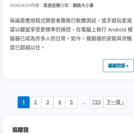
2026/4/20
作者：
客座投稿
分類：
網路大小事
無論是應用程式開發者需進行軟體測試，或手遊玩家渴
望以鍵鼠享受更精準的操控，在電腦上執行 Android 模
擬器已成為許多人的日常。如今，模擬器的安裝與流暢
度已超越以往。
繼續閱讀
→
1
2
3
4
5
...
733
下一頁 ›
追蹤我