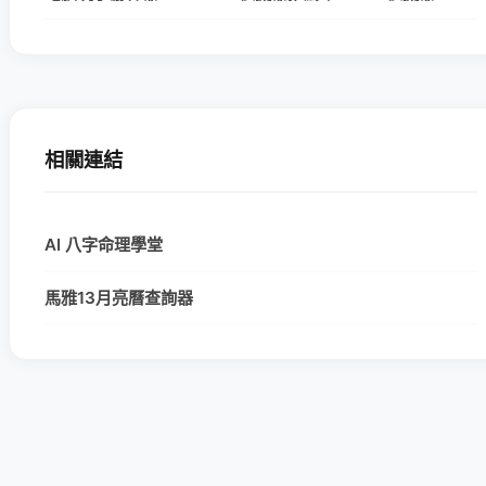
相關連結
AI 八字命理學堂
馬雅13月亮曆查詢器