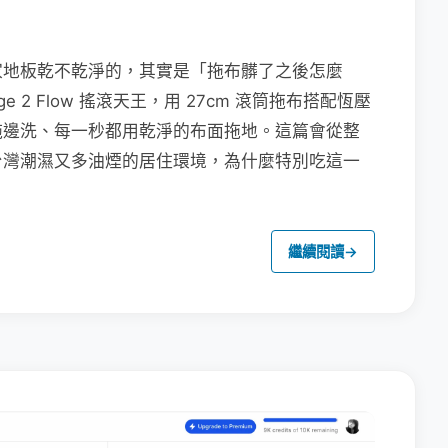
家地板乾不乾淨的，其實是「拖布髒了之後怎麼
e 2 Flow 搖滾天王，用 27cm 滾筒拖布搭配恆壓
拖邊洗、每一秒都用乾淨的布面拖地。這篇會從整
台灣潮濕又多油煙的居住環境，為什麼特別吃這一
繼續閱讀
→