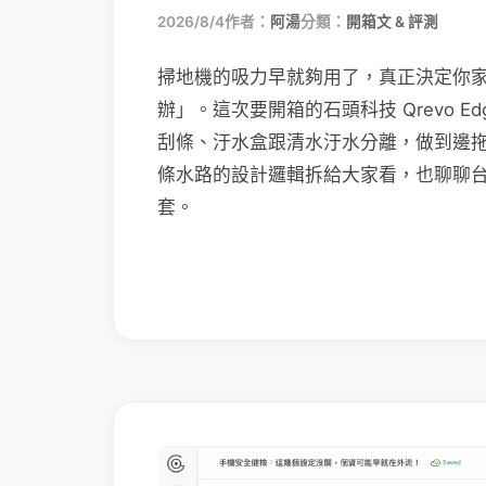
2026/8/4
作者：
阿湯
分類：
開箱文 & 評測
掃地機的吸力早就夠用了，真正決定你
辦」。這次要開箱的石頭科技 Qrevo Edg
刮條、汙水盒跟清水汙水分離，做到邊
條水路的設計邏輯拆給大家看，也聊聊
套。