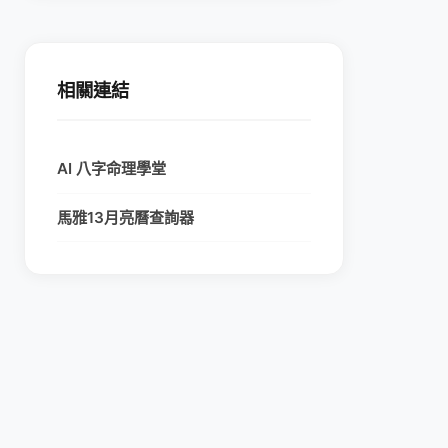
相關連結
AI 八字命理學堂
馬雅13月亮曆查詢器