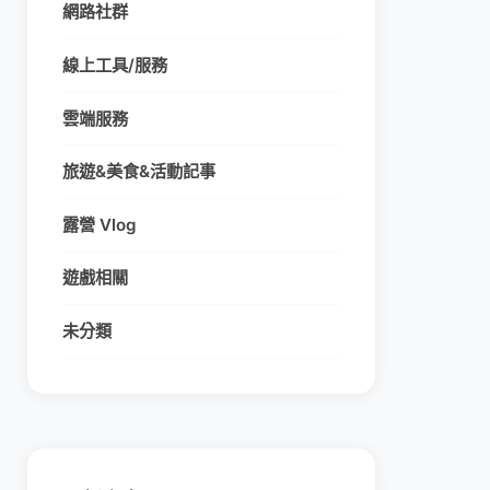
網路社群
線上工具/服務
雲端服務
旅遊&美食&活動記事
露營 Vlog
遊戲相關
未分類