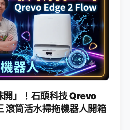
開」！石頭科技 Qrevo
搖滾天王 滾筒活水掃拖機器人開箱