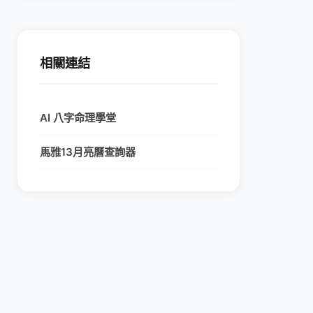
相關連結
AI 八字命理學堂
馬雅13月亮曆查詢器