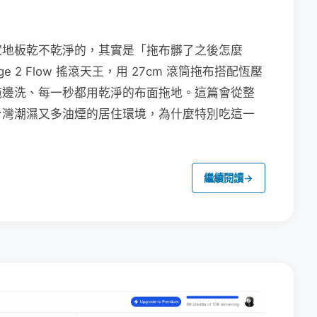
家地板乾不乾淨的，其實是「拖布髒了之後怎麼
e 2 Flow 搖滾天王，用 27cm 滾筒拖布搭配恆壓
拖邊洗、每一秒都用乾淨的布面拖地。這篇會從整
台灣潮濕又多油煙的居住環境，為什麼特別吃這一
繼續閱讀
→