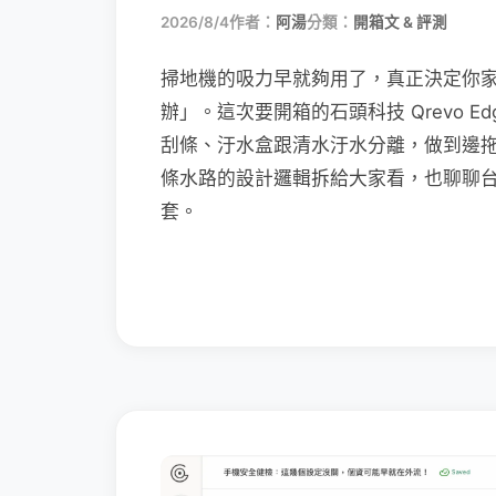
2026/8/4
作者：
阿湯
分類：
開箱文 & 評測
掃地機的吸力早就夠用了，真正決定你
辦」。這次要開箱的石頭科技 Qrevo Edg
刮條、汙水盒跟清水汙水分離，做到邊
條水路的設計邏輯拆給大家看，也聊聊
套。