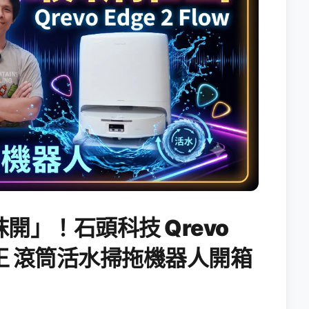
開」！石頭科技 Qrevo
搖滾天王 滾筒活水掃拖機器人開箱