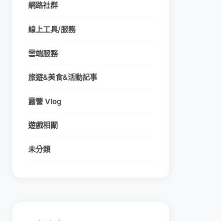
網路社群
線上工具/服務
雲端服務
旅遊&美食&活動記事
露營 Vlog
遊戲相關
未分類