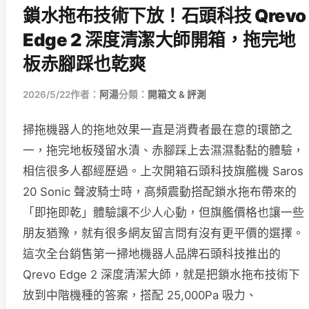
鎖水拖布技術下放！石頭科技 Qrevo
Edge 2 深度清潔大師開箱，拖完地
板赤腳踩也乾爽
2026/5/22
作者：
阿湯
分類：
開箱文 & 評測
掃拖機器人的拖地效果一直是消費者最在意的環節之
一，拖完地板殘留水漬、赤腳踩上去濕濕黏黏的體驗，
相信很多人都經歷過。上次開箱石頭科技旗艦機 Saros
20 Sonic 聲波騎士時，高頻震動搭配鎖水拖布帶來的
「即拖即乾」體驗讓不少人心動，但旗艦價格也讓一些
朋友猶豫，就有很多網友留言問有沒有更平價的選擇。
這次全台銷售第一掃地機器人品牌石頭科技推出的
Qrevo Edge 2 深度清潔大師，就是把鎖水拖布技術下
放到中階機種的答案，搭配 25,000Pa 吸力、