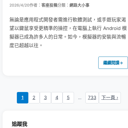
2026/4/20
作者：
客座投稿
分類：
網路大小事
無論是應用程式開發者需進行軟體測試，或手遊玩家渴
望以鍵鼠享受更精準的操控，在電腦上執行 Android 模
擬器已成為許多人的日常。如今，模擬器的安裝與流暢
度已超越以往。
繼續閱讀
→
1
2
3
4
5
...
733
下一頁 ›
追蹤我