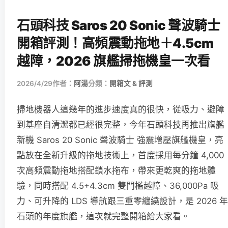
石頭科技 Saros 20 Sonic 聲波騎士
開箱評測！高頻震動拖地＋4.5cm
越障，2026 旗艦掃拖機皇一次看
2026/4/29
作者：
阿湯
分類：
開箱文 & 評測
掃地機器人這幾年的進步速度真的很快，從吸力、避障
到基座自清潔都已經很完整，今年石頭科技再推出旗艦
新機 Saros 20 Sonic 聲波騎士 強震增壓旗艦機皇，亮
點放在全新升級的拖地技術上，首度採用每分鐘 4,000
次高頻震動拖地搭配鎖水拖布，帶來更乾爽的拖地體
驗，同時搭配 4.5+4.3cm 雙門檻越障、36,000Pa 吸
力、可升降的 LDS 導航跟三重零纏繞設計，是 2026 年
石頭的年度旗艦，這次就完整開箱給大家看。