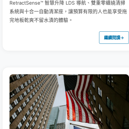
RetractSense™ 智慧升降 LDS 導航、雙重零纏繞清掃
系統與十合一自動清潔座，讓預算有限的人也能享受拖
完地板乾爽不留水漬的體驗。
繼續閱讀
→