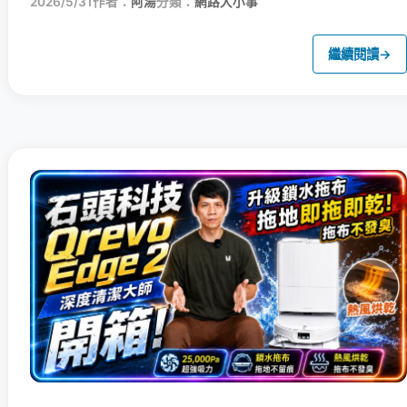
2026/5/31
作者：
阿湯
分類：
網路大小事
繼續閱讀
→