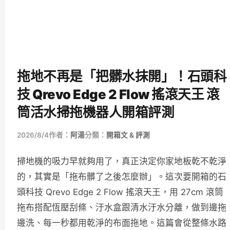
拖地不再是「把髒水抹開」！石頭科
技 Qrevo Edge 2 Flow 搖滾天王 滾
筒活水掃拖機器人開箱評測
2026/8/4
作者：
阿湯
分類：
開箱文 & 評測
掃地機的吸力早就夠用了，真正決定你家地板乾不乾淨
的，其實是「拖布髒了之後怎麼辦」。這次要開箱的石
頭科技 Qrevo Edge 2 Flow 搖滾天王，用 27cm 滾筒
拖布搭配恆壓刮條、汙水盒跟清水汙水分離，做到邊拖
邊洗、每一秒都用乾淨的布面拖地。這篇會從整條水路