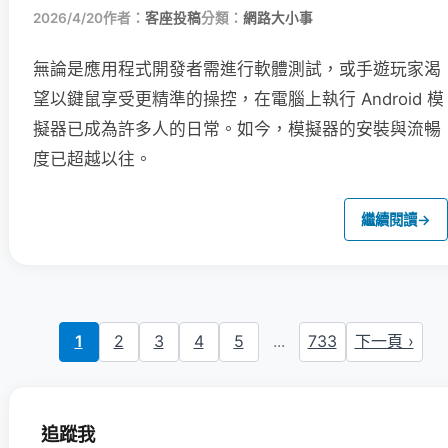
2026/4/20
作者：
客座投稿
分類：
網路大小事
無論是應用程式開發者需進行軟體測試，或手遊玩家渴
望以鍵鼠享受更精準的操控，在電腦上執行 Android 模
擬器已成為許多人的日常。如今，模擬器的安裝與流暢
度已超越以往。
繼續閱讀
→
1
2
3
4
5
...
733
下一頁 ›
追蹤我