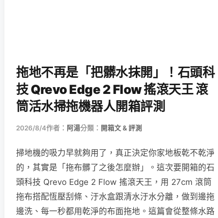
拖地不再是「把髒水抹開」！石頭科
技 Qrevo Edge 2 Flow 搖滾天王 滾
筒活水掃拖機器人開箱評測
2026/8/4
作者：
阿湯
分類：
開箱文 & 評測
掃地機的吸力早就夠用了，真正決定你家地板乾不乾淨
的，其實是「拖布髒了之後怎麼辦」。這次要開箱的石
頭科技 Qrevo Edge 2 Flow 搖滾天王，用 27cm 滾筒
拖布搭配恆壓刮條、汙水盒跟清水汙水分離，做到邊拖
邊洗、每一秒都用乾淨的布面拖地。這篇會從整條水路