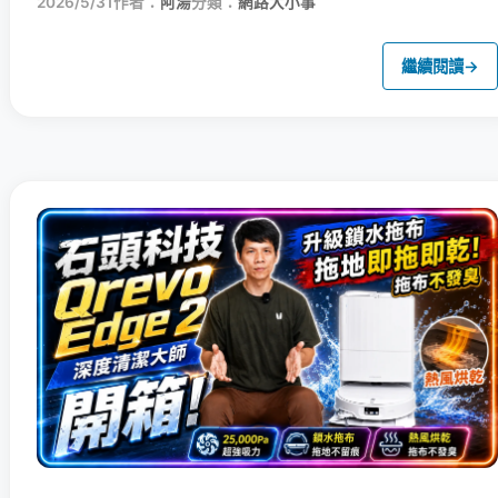
2026/5/31
作者：
阿湯
分類：
網路大小事
繼續閱讀
→