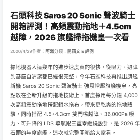
石頭科技 Saros 20 Sonic 聲波騎士
開箱評測！高頻震動拖地＋4.5cm
越障，2026 旗艦掃拖機皇一次看
2026/4/29
作者：
阿湯
分類：
開箱文 & 評測
掃地機器人這幾年的進步速度真的很快，從吸力、避障
到基座自清潔都已經很完整，今年石頭科技再推出旗艦
新機 Saros 20 Sonic 聲波騎士 強震增壓旗艦機皇，亮
點放在全新升級的拖地技術上，首度採用每分鐘 4,000
次高頻震動拖地搭配鎖水拖布，帶來更乾爽的拖地體
驗，同時搭配 4.5+4.3cm 雙門檻越障、36,000Pa 吸
力、可升降的 LDS 導航跟三重零纏繞設計，是 2026 年
石頭的年度旗艦，這次就完整開箱給大家看。