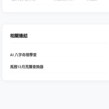
相關連結
AI 八字命理學堂
馬雅13月亮曆查詢器