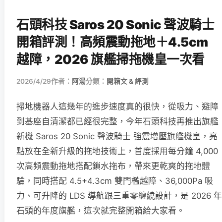
石頭科技 Saros 20 Sonic 聲波騎士
開箱評測！高頻震動拖地＋4.5cm
越障，2026 旗艦掃拖機皇一次看
2026/4/29
作者：
阿湯
分類：
開箱文 & 評測
掃地機器人這幾年的進步速度真的很快，從吸力、避障
到基座自清潔都已經很完整，今年石頭科技再推出旗艦
新機 Saros 20 Sonic 聲波騎士 強震增壓旗艦機皇，亮
點放在全新升級的拖地技術上，首度採用每分鐘 4,000
次高頻震動拖地搭配鎖水拖布，帶來更乾爽的拖地體
驗，同時搭配 4.5+4.3cm 雙門檻越障、36,000Pa 吸
力、可升降的 LDS 導航跟三重零纏繞設計，是 2026 年
石頭的年度旗艦，這次就完整開箱給大家看。