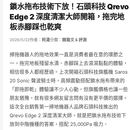
鎖水拖布技術下放！石頭科技 Qrevo
Edge 2 深度清潔大師開箱，拖完地
板赤腳踩也乾爽
2026/5/22
作者：
阿湯
分類：
開箱文 & 評測
掃拖機器人的拖地效果一直是消費者最在意的環節之
一，拖完地板殘留水漬、赤腳踩上去濕濕黏黏的體驗，
相信很多人都經歷過。上次開箱石頭科技旗艦機 Saros
20 Sonic 聲波騎士時，高頻震動搭配鎖水拖布帶來的
「即拖即乾」體驗讓不少人心動，但旗艦價格也讓一些
朋友猶豫，就有很多網友留言問有沒有更平價的選擇。
這次全台銷售第一掃地機器人品牌石頭科技推出的
Qrevo Edge 2 深度清潔大師，就是把鎖水拖布技術下
放到中階機種的答案，搭配 25,000Pa 吸力、