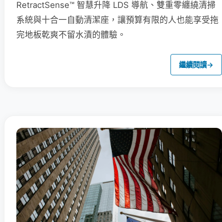
RetractSense™ 智慧升降 LDS 導航、雙重零纏繞清掃
系統與十合一自動清潔座，讓預算有限的人也能享受拖
完地板乾爽不留水漬的體驗。
繼續閱讀
→