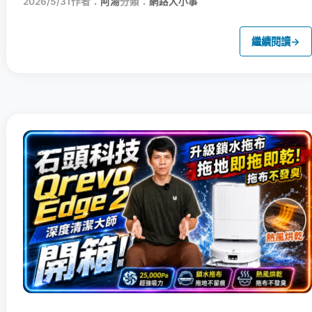
2026/5/31
作者：
阿湯
分類：
網路大小事
繼續閱讀
→