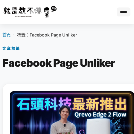
首頁
›
標籤：Facebook Page Unliker
文章標籤
Facebook Page Unliker