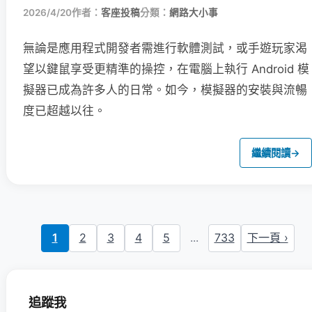
2026/4/20
作者：
客座投稿
分類：
網路大小事
無論是應用程式開發者需進行軟體測試，或手遊玩家渴
望以鍵鼠享受更精準的操控，在電腦上執行 Android 模
擬器已成為許多人的日常。如今，模擬器的安裝與流暢
度已超越以往。
繼續閱讀
→
1
2
3
4
5
...
733
下一頁 ›
追蹤我