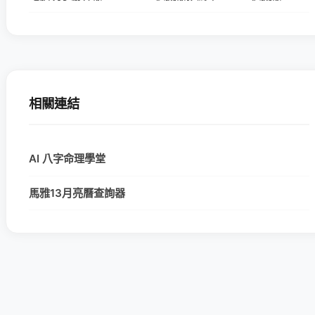
相關連結
AI 八字命理學堂
馬雅13月亮曆查詢器