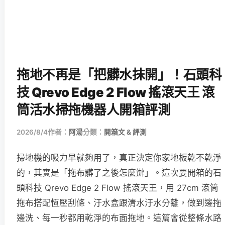
拖地不再是「把髒水抹開」！石頭科
技 Qrevo Edge 2 Flow 搖滾天王 滾
筒活水掃拖機器人開箱評測
2026/8/4
作者：
阿湯
分類：
開箱文 & 評測
掃地機的吸力早就夠用了，真正決定你家地板乾不乾淨
的，其實是「拖布髒了之後怎麼辦」。這次要開箱的石
頭科技 Qrevo Edge 2 Flow 搖滾天王，用 27cm 滾筒
拖布搭配恆壓刮條、汙水盒跟清水汙水分離，做到邊拖
邊洗、每一秒都用乾淨的布面拖地。這篇會從整條水路