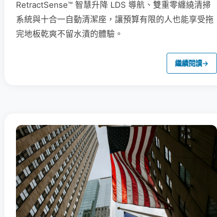
RetractSense™ 智慧升降 LDS 導航、雙重零纏繞清掃
系統與十合一自動清潔座，讓預算有限的人也能享受拖
完地板乾爽不留水漬的體驗。
繼續閱讀
→