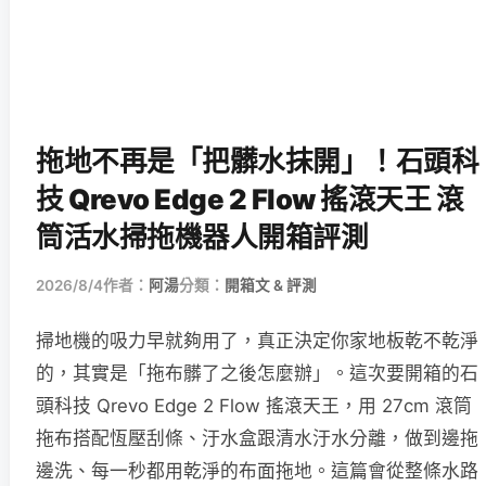
拖地不再是「把髒水抹開」！石頭科
技 Qrevo Edge 2 Flow 搖滾天王 滾
筒活水掃拖機器人開箱評測
2026/8/4
作者：
阿湯
分類：
開箱文 & 評測
掃地機的吸力早就夠用了，真正決定你家地板乾不乾淨
的，其實是「拖布髒了之後怎麼辦」。這次要開箱的石
頭科技 Qrevo Edge 2 Flow 搖滾天王，用 27cm 滾筒
拖布搭配恆壓刮條、汙水盒跟清水汙水分離，做到邊拖
邊洗、每一秒都用乾淨的布面拖地。這篇會從整條水路