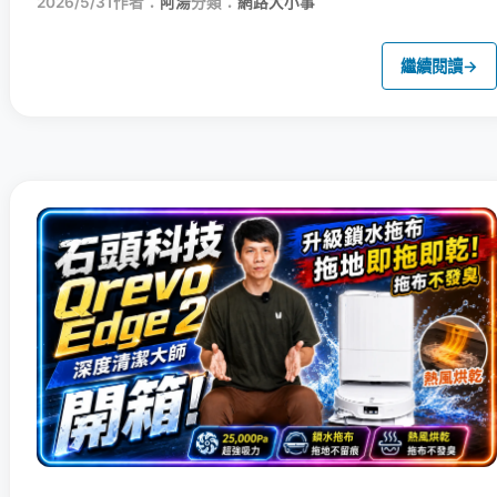
2026/5/31
作者：
阿湯
分類：
網路大小事
繼續閱讀
→