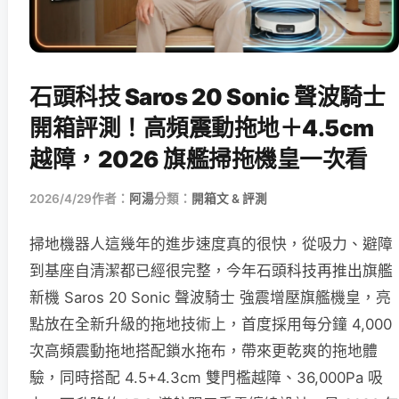
石頭科技 Saros 20 Sonic 聲波騎士
開箱評測！高頻震動拖地＋4.5cm
越障，2026 旗艦掃拖機皇一次看
2026/4/29
作者：
阿湯
分類：
開箱文 & 評測
掃地機器人這幾年的進步速度真的很快，從吸力、避障
到基座自清潔都已經很完整，今年石頭科技再推出旗艦
新機 Saros 20 Sonic 聲波騎士 強震增壓旗艦機皇，亮
點放在全新升級的拖地技術上，首度採用每分鐘 4,000
次高頻震動拖地搭配鎖水拖布，帶來更乾爽的拖地體
驗，同時搭配 4.5+4.3cm 雙門檻越障、36,000Pa 吸