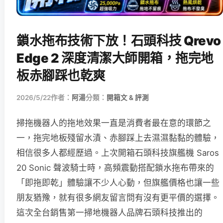
鎖水拖布技術下放！石頭科技 Qrevo
Edge 2 深度清潔大師開箱，拖完地
板赤腳踩也乾爽
2026/5/22
作者：
阿湯
分類：
開箱文 & 評測
掃拖機器人的拖地效果一直是消費者最在意的環節之
一，拖完地板殘留水漬、赤腳踩上去濕濕黏黏的體驗，
相信很多人都經歷過。上次開箱石頭科技旗艦機 Saros
20 Sonic 聲波騎士時，高頻震動搭配鎖水拖布帶來的
「即拖即乾」體驗讓不少人心動，但旗艦價格也讓一些
朋友猶豫，就有很多網友留言問有沒有更平價的選擇。
這次全台銷售第一掃地機器人品牌石頭科技推出的