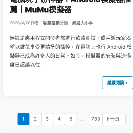
薦｜MuMu模擬器
2026/4/20
作者：
客座投稿
分類：
網路大小事
無論是應用程式開發者需進行軟體測試，或手遊玩家渴
望以鍵鼠享受更精準的操控，在電腦上執行 Android 模
擬器已成為許多人的日常。如今，模擬器的安裝與流暢
度已超越以往。
繼續閱讀
→
1
2
3
4
5
...
733
下一頁 ›