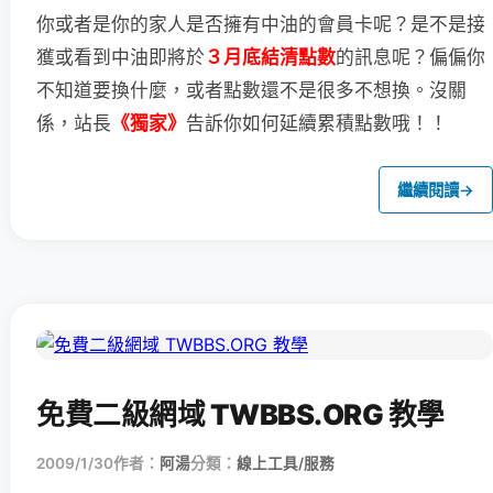
你或者是你的家人是否擁有中油的會員卡呢？
是不是接
獲或看到中油即將於
３月底結清點數
的訊息呢？
偏偏你
不知道要換什麼，或者點數還不是很多不想換。
沒關
係，站長
《獨家》
告訴你如何延續累積點數哦！！
繼續閱讀
→
免費二級網域 TWBBS.ORG 教學
2009/1/30
作者：
阿湯
分類：
線上工具/服務