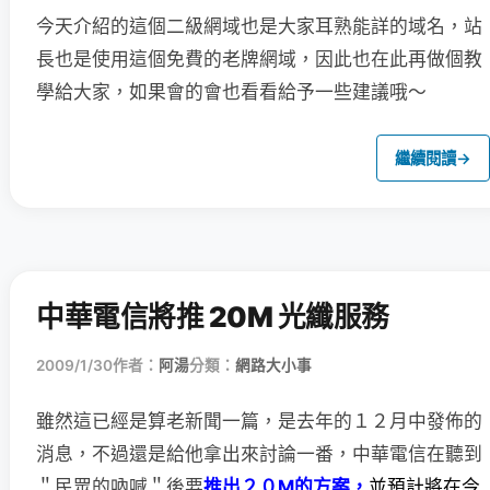
今天介紹的這個二級網域也是大家耳熟能詳的域名，站
長也是使用這個免費的老牌網域，因此也在此再做個教
學給大家，如果會的會也看看給予一些建議哦～
繼續閱讀
→
中華電信將推 20M 光纖服務
2009/1/30
作者：
阿湯
分類：
網路大小事
雖然這已經是算老新聞一篇，是去年的１２月中發佈的
消息，
不過還是給他拿出來討論一番，中華電信在聽到
＂民眾的吶喊＂後要
推出２０M的方案，
並預計將在今