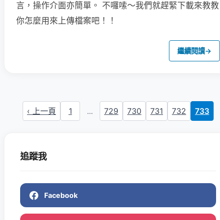
言，操作介面亦簡單。
不囉嗦～我們就趕緊下載來教教
你怎麼用來上傳檔案吧！！
繼續閱讀
→
‹ 上一頁
1
...
729
730
731
732
733
追蹤我
Facebook