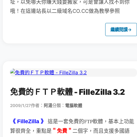
址，以免哪天你賺大錢要搬家，可是會讓人找不到你
哦！在這邊站長以二級域名CO.CC做為教學參照
繼續閱讀
→
免費的ＦＴＰ軟體 - FilleZilla 3.2
2009/1/27
作者：
阿湯
分類：
電腦軟體
《 FilleZilla 》
這是一套免費的FTP軟體，基本上功能
＂免費＂
二個字，
而且支援多國語
算很齊全，重點是