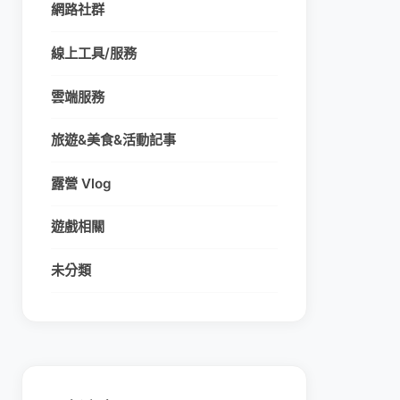
網路社群
線上工具/服務
雲端服務
旅遊&美食&活動記事
露營 Vlog
遊戲相關
未分類