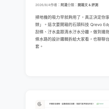
2026/8/4
作者：
阿湯
分類：
開箱文 & 評測
掃地機的吸力早就夠用了，真正決定你
辦」。這次要開箱的石頭科技 Qrevo Edg
刮條、汙水盒跟清水汙水分離，做到邊
條水路的設計邏輯拆給大家看，也聊聊
套。