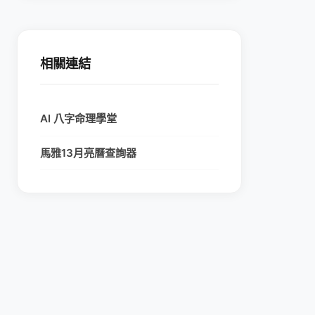
相關連結
AI 八字命理學堂
馬雅13月亮曆查詢器