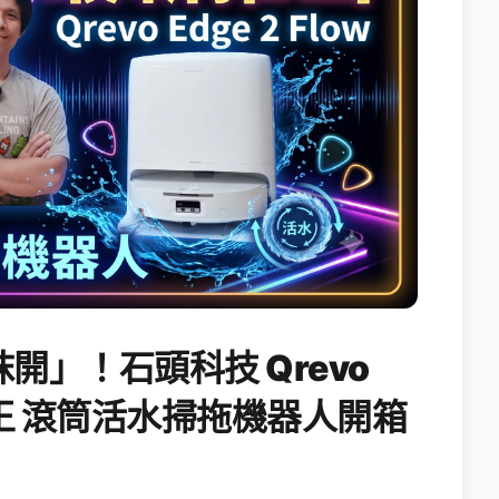
開」！石頭科技 Qrevo
搖滾天王 滾筒活水掃拖機器人開箱