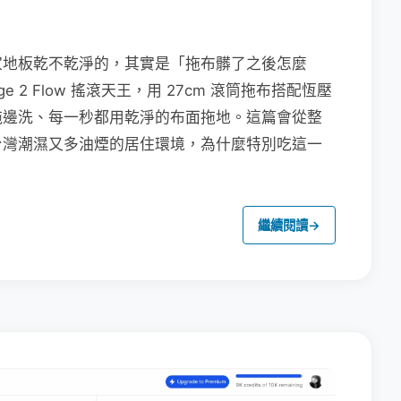
家地板乾不乾淨的，其實是「拖布髒了之後怎麼
e 2 Flow 搖滾天王，用 27cm 滾筒拖布搭配恆壓
拖邊洗、每一秒都用乾淨的布面拖地。這篇會從整
台灣潮濕又多油煙的居住環境，為什麼特別吃這一
繼續閱讀
→