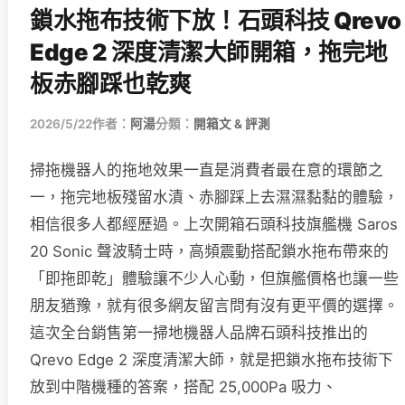
鎖水拖布技術下放！石頭科技 Qrevo
Edge 2 深度清潔大師開箱，拖完地
板赤腳踩也乾爽
2026/5/22
作者：
阿湯
分類：
開箱文 & 評測
掃拖機器人的拖地效果一直是消費者最在意的環節之
一，拖完地板殘留水漬、赤腳踩上去濕濕黏黏的體驗，
相信很多人都經歷過。上次開箱石頭科技旗艦機 Saros
20 Sonic 聲波騎士時，高頻震動搭配鎖水拖布帶來的
「即拖即乾」體驗讓不少人心動，但旗艦價格也讓一些
朋友猶豫，就有很多網友留言問有沒有更平價的選擇。
這次全台銷售第一掃地機器人品牌石頭科技推出的
Qrevo Edge 2 深度清潔大師，就是把鎖水拖布技術下
放到中階機種的答案，搭配 25,000Pa 吸力、