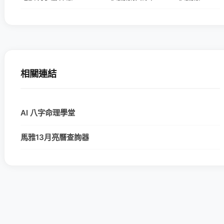
相關連結
AI 八字命理學堂
馬雅13月亮曆查詢器