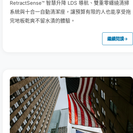
RetractSense™ 智慧升降 LDS 導航、雙重零纏繞清掃
系統與十合一自動清潔座，讓預算有限的人也能享受拖
完地板乾爽不留水漬的體驗。
繼續閱讀
→