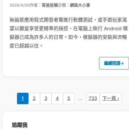
2026/4/20
作者：
客座投稿
分類：
網路大小事
無論是應用程式開發者需進行軟體測試，或手遊玩家渴
望以鍵鼠享受更精準的操控，在電腦上執行 Android 模
擬器已成為許多人的日常。如今，模擬器的安裝與流暢
度已超越以往。
繼續閱讀
→
1
2
3
4
5
...
733
下一頁 ›
追蹤我