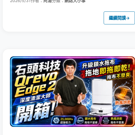
2026/5/31
作者：
阿湯
分類：
網路大小事
繼續閱讀
→