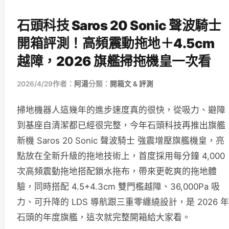
石頭科技 Saros 20 Sonic 聲波騎士
開箱評測！高頻震動拖地＋4.5cm
越障，2026 旗艦掃拖機皇一次看
2026/4/29
作者：
阿湯
分類：
開箱文 & 評測
掃地機器人這幾年的進步速度真的很快，從吸力、避障
到基座自清潔都已經很完整，今年石頭科技再推出旗艦
新機 Saros 20 Sonic 聲波騎士 強震增壓旗艦機皇，亮
點放在全新升級的拖地技術上，首度採用每分鐘 4,000
次高頻震動拖地搭配鎖水拖布，帶來更乾爽的拖地體
驗，同時搭配 4.5+4.3cm 雙門檻越障、36,000Pa 吸
力、可升降的 LDS 導航跟三重零纏繞設計，是 2026 年
石頭的年度旗艦，這次就完整開箱給大家看。