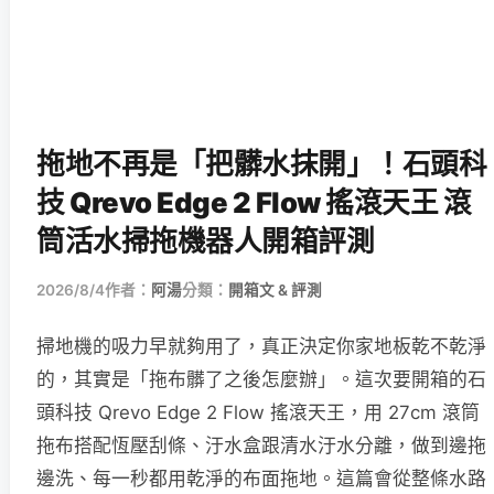
拖地不再是「把髒水抹開」！石頭科
技 Qrevo Edge 2 Flow 搖滾天王 滾
筒活水掃拖機器人開箱評測
2026/8/4
作者：
阿湯
分類：
開箱文 & 評測
掃地機的吸力早就夠用了，真正決定你家地板乾不乾淨
的，其實是「拖布髒了之後怎麼辦」。這次要開箱的石
頭科技 Qrevo Edge 2 Flow 搖滾天王，用 27cm 滾筒
拖布搭配恆壓刮條、汙水盒跟清水汙水分離，做到邊拖
邊洗、每一秒都用乾淨的布面拖地。這篇會從整條水路