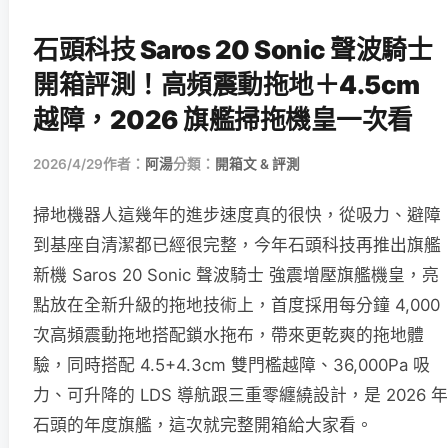
石頭科技 Saros 20 Sonic 聲波騎士
開箱評測！高頻震動拖地＋4.5cm
越障，2026 旗艦掃拖機皇一次看
2026/4/29
作者：
阿湯
分類：
開箱文 & 評測
掃地機器人這幾年的進步速度真的很快，從吸力、避障
到基座自清潔都已經很完整，今年石頭科技再推出旗艦
新機 Saros 20 Sonic 聲波騎士 強震增壓旗艦機皇，亮
點放在全新升級的拖地技術上，首度採用每分鐘 4,000
次高頻震動拖地搭配鎖水拖布，帶來更乾爽的拖地體
驗，同時搭配 4.5+4.3cm 雙門檻越障、36,000Pa 吸
力、可升降的 LDS 導航跟三重零纏繞設計，是 2026 年
石頭的年度旗艦，這次就完整開箱給大家看。