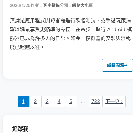
2026/4/20
作者：
客座投稿
分類：
網路大小事
無論是應用程式開發者需進行軟體測試，或手遊玩家渴
望以鍵鼠享受更精準的操控，在電腦上執行 Android 模
擬器已成為許多人的日常。如今，模擬器的安裝與流暢
度已超越以往。
繼續閱讀
→
1
2
3
4
5
...
733
下一頁 ›
追蹤我