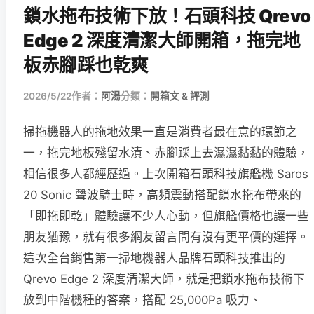
鎖水拖布技術下放！石頭科技 Qrevo
Edge 2 深度清潔大師開箱，拖完地
板赤腳踩也乾爽
2026/5/22
作者：
阿湯
分類：
開箱文 & 評測
掃拖機器人的拖地效果一直是消費者最在意的環節之
一，拖完地板殘留水漬、赤腳踩上去濕濕黏黏的體驗，
相信很多人都經歷過。上次開箱石頭科技旗艦機 Saros
20 Sonic 聲波騎士時，高頻震動搭配鎖水拖布帶來的
「即拖即乾」體驗讓不少人心動，但旗艦價格也讓一些
朋友猶豫，就有很多網友留言問有沒有更平價的選擇。
這次全台銷售第一掃地機器人品牌石頭科技推出的
Qrevo Edge 2 深度清潔大師，就是把鎖水拖布技術下
放到中階機種的答案，搭配 25,000Pa 吸力、