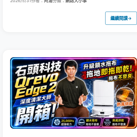
2026/5/31
作者：
阿湯
分類：
網路大小事
繼續閱讀
→