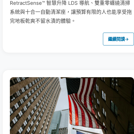
RetractSense™ 智慧升降 LDS 導航、雙重零纏繞清掃
系統與十合一自動清潔座，讓預算有限的人也能享受拖
完地板乾爽不留水漬的體驗。
繼續閱讀
→