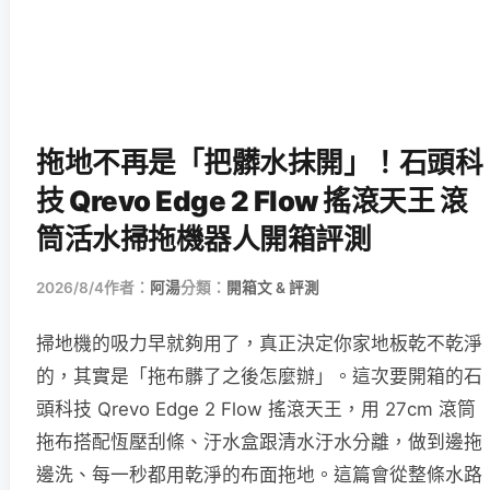
拖地不再是「把髒水抹開」！石頭科
技 Qrevo Edge 2 Flow 搖滾天王 滾
筒活水掃拖機器人開箱評測
2026/8/4
作者：
阿湯
分類：
開箱文 & 評測
掃地機的吸力早就夠用了，真正決定你家地板乾不乾淨
的，其實是「拖布髒了之後怎麼辦」。這次要開箱的石
頭科技 Qrevo Edge 2 Flow 搖滾天王，用 27cm 滾筒
拖布搭配恆壓刮條、汙水盒跟清水汙水分離，做到邊拖
邊洗、每一秒都用乾淨的布面拖地。這篇會從整條水路