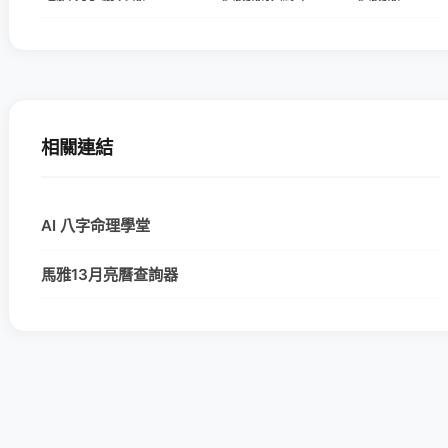
相關連結
AI 八字命理學堂
馬雅13月亮曆查詢器