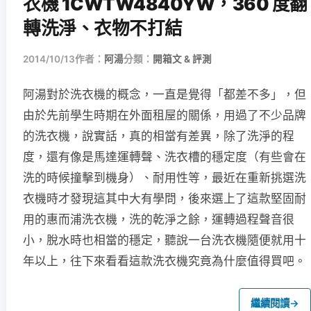
衣機 1CWTW4840YW，360 度翻
轉洗淨、衣物不打結
2014/10/13
作者：
阿湯
分類：
開箱文 & 評測
阿湯對於洗衣機的概念，一直是覺得「都差不多」，但
由於先前學生時期在外面租屋的關係，用過了不少品牌
的洗衣機，說實話，真的相當有差異，除了洗淨的程
度，還有像是馬達運轉聲、洗衣槽的穩定度（有些會在
洗的時候撞擊到機身）、耐用性等，最近在重新挑選洗
衣機時才發現這其中大有學問，後來選上了這款堅固耐
用的惠而浦洗衣機，洗的乾淨之餘，運轉過程聲音很
小，脫水時也相當的穩定，聽說一台洗衣機隨便就用十
年以上，往下來看看這款洗衣機究竟為什麼值得買吧。
繼續閱讀
→