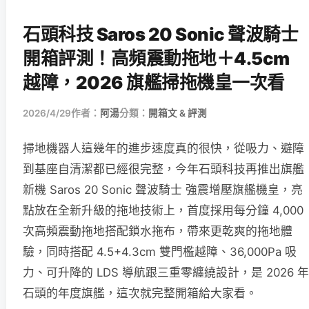
石頭科技 Saros 20 Sonic 聲波騎士
開箱評測！高頻震動拖地＋4.5cm
越障，2026 旗艦掃拖機皇一次看
2026/4/29
作者：
阿湯
分類：
開箱文 & 評測
掃地機器人這幾年的進步速度真的很快，從吸力、避障
到基座自清潔都已經很完整，今年石頭科技再推出旗艦
新機 Saros 20 Sonic 聲波騎士 強震增壓旗艦機皇，亮
點放在全新升級的拖地技術上，首度採用每分鐘 4,000
次高頻震動拖地搭配鎖水拖布，帶來更乾爽的拖地體
驗，同時搭配 4.5+4.3cm 雙門檻越障、36,000Pa 吸
力、可升降的 LDS 導航跟三重零纏繞設計，是 2026 年
石頭的年度旗艦，這次就完整開箱給大家看。