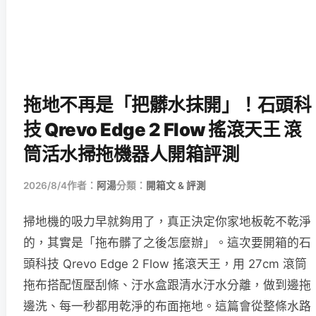
拖地不再是「把髒水抹開」！石頭科
技 Qrevo Edge 2 Flow 搖滾天王 滾
筒活水掃拖機器人開箱評測
2026/8/4
作者：
阿湯
分類：
開箱文 & 評測
掃地機的吸力早就夠用了，真正決定你家地板乾不乾淨
的，其實是「拖布髒了之後怎麼辦」。這次要開箱的石
頭科技 Qrevo Edge 2 Flow 搖滾天王，用 27cm 滾筒
拖布搭配恆壓刮條、汙水盒跟清水汙水分離，做到邊拖
邊洗、每一秒都用乾淨的布面拖地。這篇會從整條水路