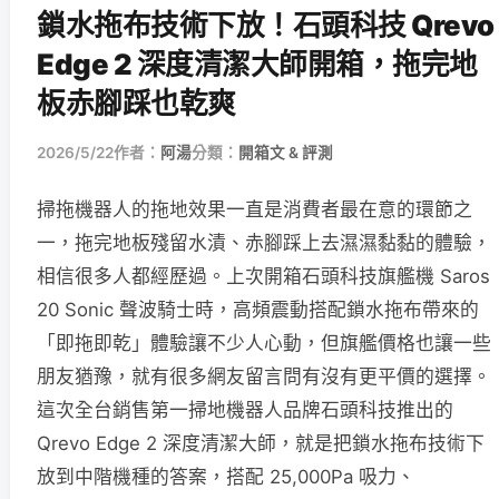
鎖水拖布技術下放！石頭科技 Qrevo
Edge 2 深度清潔大師開箱，拖完地
板赤腳踩也乾爽
2026/5/22
作者：
阿湯
分類：
開箱文 & 評測
掃拖機器人的拖地效果一直是消費者最在意的環節之
一，拖完地板殘留水漬、赤腳踩上去濕濕黏黏的體驗，
相信很多人都經歷過。上次開箱石頭科技旗艦機 Saros
20 Sonic 聲波騎士時，高頻震動搭配鎖水拖布帶來的
「即拖即乾」體驗讓不少人心動，但旗艦價格也讓一些
朋友猶豫，就有很多網友留言問有沒有更平價的選擇。
這次全台銷售第一掃地機器人品牌石頭科技推出的
Qrevo Edge 2 深度清潔大師，就是把鎖水拖布技術下
放到中階機種的答案，搭配 25,000Pa 吸力、