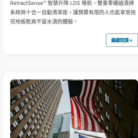
RetractSense™ 智慧升降 LDS 導航、雙重零纏繞清掃
系統與十合一自動清潔座，讓預算有限的人也能享受拖
完地板乾爽不留水漬的體驗。
繼續閱讀
→