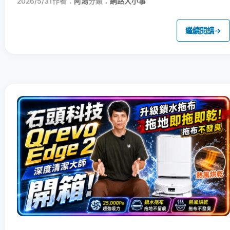
2026/5/31
作者：
阿湯
分類：
網路大小事
繼續閱讀
→