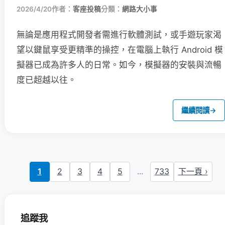
2026/4/20
作者：
客座投稿
分類：
網路大小事
無論是應用程式開發者需進行軟體測試，或手遊玩家渴
望以鍵鼠享受更精準的操控，在電腦上執行 Android 模
擬器已成為許多人的日常。如今，模擬器的安裝與流暢
度已超越以往。
繼續閱讀
→
1
2
3
4
5
...
733
下一頁 ›
追蹤我