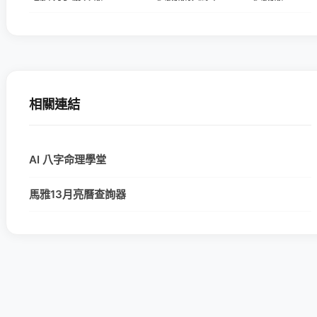
相關連結
AI 八字命理學堂
馬雅13月亮曆查詢器