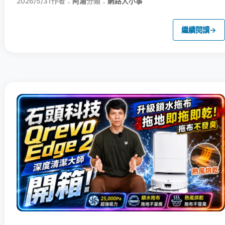
2026/5/31
作者：
阿湯
分類：
網路大小事
繼續閱讀
→