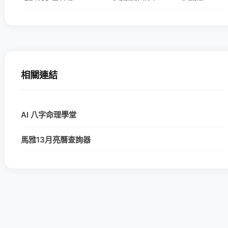
相關連結
AI 八字命理學堂
馬雅13月亮曆查詢器