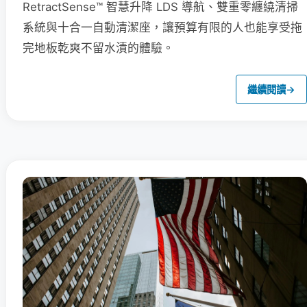
RetractSense™ 智慧升降 LDS 導航、雙重零纏繞清掃
系統與十合一自動清潔座，讓預算有限的人也能享受拖
完地板乾爽不留水漬的體驗。
繼續閱讀
→