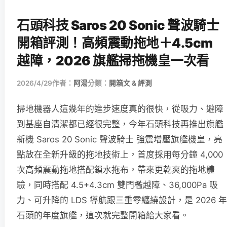
石頭科技 Saros 20 Sonic 聲波騎士
開箱評測！高頻震動拖地＋4.5cm
越障，2026 旗艦掃拖機皇一次看
2026/4/29
作者：
阿湯
分類：
開箱文 & 評測
掃地機器人這幾年的進步速度真的很快，從吸力、避障
到基座自清潔都已經很完整，今年石頭科技再推出旗艦
新機 Saros 20 Sonic 聲波騎士 強震增壓旗艦機皇，亮
點放在全新升級的拖地技術上，首度採用每分鐘 4,000
次高頻震動拖地搭配鎖水拖布，帶來更乾爽的拖地體
驗，同時搭配 4.5+4.3cm 雙門檻越障、36,000Pa 吸
力、可升降的 LDS 導航跟三重零纏繞設計，是 2026 年
石頭的年度旗艦，這次就完整開箱給大家看。