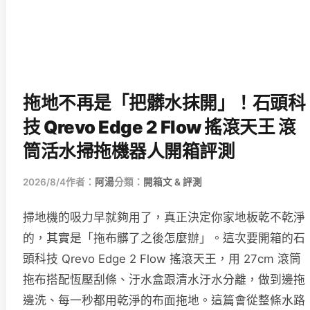
拖地不再是「把髒水抹開」！石頭科
技 Qrevo Edge 2 Flow 搖滾天王 滾
筒活水掃拖機器人開箱評測
2026/8/4
作者：
阿湯
分類：
開箱文 & 評測
掃地機的吸力早就夠用了，真正決定你家地板乾不乾淨
的，其實是「拖布髒了之後怎麼辦」。這次要開箱的石
頭科技 Qrevo Edge 2 Flow 搖滾天王，用 27cm 滾筒
拖布搭配恆壓刮條、汙水盒跟清水汙水分離，做到邊拖
邊洗、每一秒都用乾淨的布面拖地。這篇會從整條水路