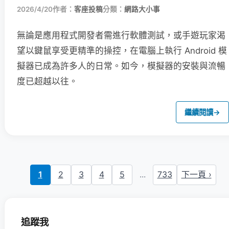
2026/4/20
作者：
客座投稿
分類：
網路大小事
無論是應用程式開發者需進行軟體測試，或手遊玩家渴
望以鍵鼠享受更精準的操控，在電腦上執行 Android 模
擬器已成為許多人的日常。如今，模擬器的安裝與流暢
度已超越以往。
繼續閱讀
→
1
2
3
4
5
...
733
下一頁 ›
追蹤我