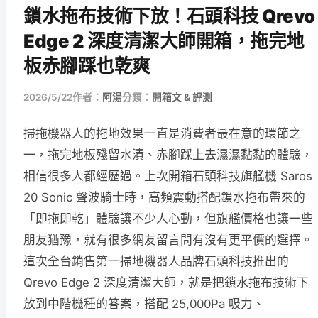
鎖水拖布技術下放！石頭科技 Qrevo
Edge 2 深度清潔大師開箱，拖完地
板赤腳踩也乾爽
2026/5/22
作者：
阿湯
分類：
開箱文 & 評測
掃拖機器人的拖地效果一直是消費者最在意的環節之
一，拖完地板殘留水漬、赤腳踩上去濕濕黏黏的體驗，
相信很多人都經歷過。上次開箱石頭科技旗艦機 Saros
20 Sonic 聲波騎士時，高頻震動搭配鎖水拖布帶來的
「即拖即乾」體驗讓不少人心動，但旗艦價格也讓一些
朋友猶豫，就有很多網友留言問有沒有更平價的選擇。
這次全台銷售第一掃地機器人品牌石頭科技推出的
Qrevo Edge 2 深度清潔大師，就是把鎖水拖布技術下
放到中階機種的答案，搭配 25,000Pa 吸力、