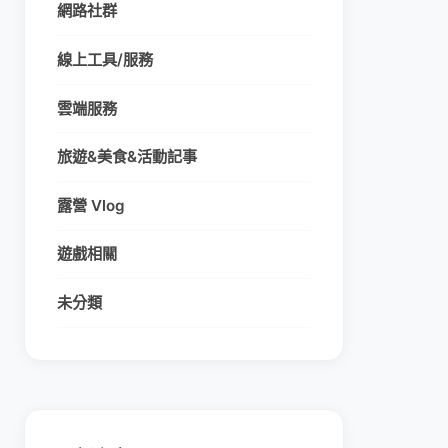
網路社群
線上工具/服務
雲端服務
旅遊&美食&活動記事
露營 Vlog
遊戲相關
未分類