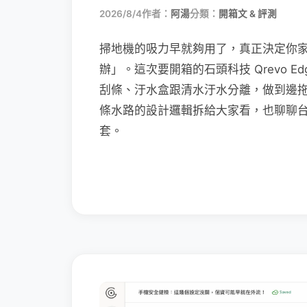
2026/8/4
作者：
阿湯
分類：
開箱文 & 評測
掃地機的吸力早就夠用了，真正決定你
辦」。這次要開箱的石頭科技 Qrevo Edg
刮條、汙水盒跟清水汙水分離，做到邊
條水路的設計邏輯拆給大家看，也聊聊
套。