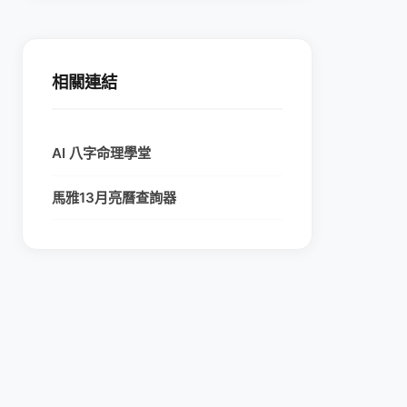
相關連結
AI 八字命理學堂
馬雅13月亮曆查詢器