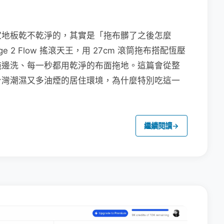
家地板乾不乾淨的，其實是「拖布髒了之後怎麼
e 2 Flow 搖滾天王，用 27cm 滾筒拖布搭配恆壓
拖邊洗、每一秒都用乾淨的布面拖地。這篇會從整
台灣潮濕又多油煙的居住環境，為什麼特別吃這一
繼續閱讀
→