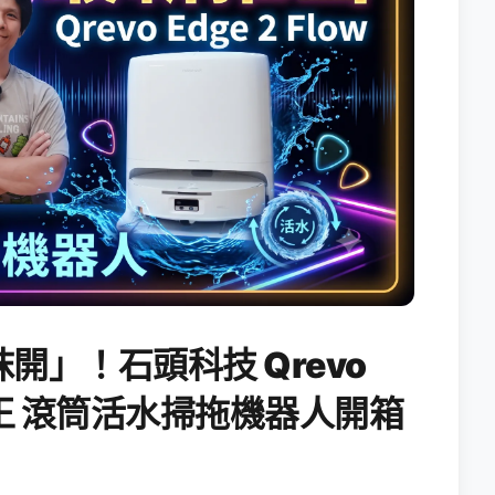
開」！石頭科技 Qrevo
搖滾天王 滾筒活水掃拖機器人開箱