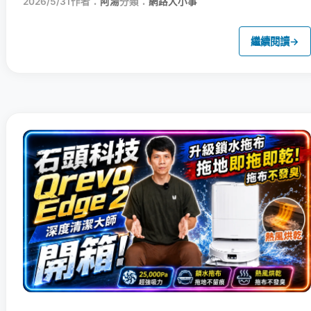
2026/5/31
作者：
阿湯
分類：
網路大小事
繼續閱讀
→