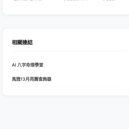
相關連結
AI 八字命理學堂
馬雅13月亮曆查詢器