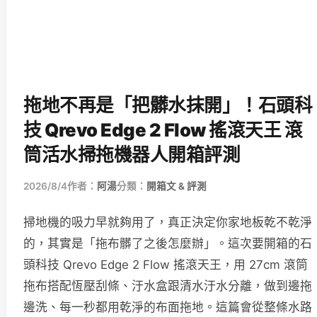
拖地不再是「把髒水抹開」！石頭科
技 Qrevo Edge 2 Flow 搖滾天王 滾
筒活水掃拖機器人開箱評測
2026/8/4
作者：
阿湯
分類：
開箱文 & 評測
掃地機的吸力早就夠用了，真正決定你家地板乾不乾淨
的，其實是「拖布髒了之後怎麼辦」。這次要開箱的石
頭科技 Qrevo Edge 2 Flow 搖滾天王，用 27cm 滾筒
拖布搭配恆壓刮條、汙水盒跟清水汙水分離，做到邊拖
邊洗、每一秒都用乾淨的布面拖地。這篇會從整條水路