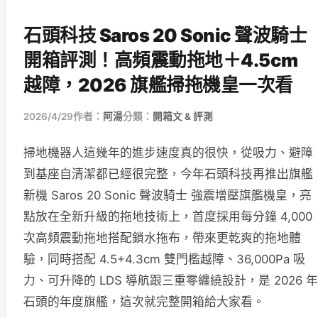
石頭科技 Saros 20 Sonic 聲波騎士
開箱評測！高頻震動拖地＋4.5cm
越障，2026 旗艦掃拖機皇一次看
2026/4/29
作者：
阿湯
分類：
開箱文 & 評測
掃地機器人這幾年的進步速度真的很快，從吸力、避障
到基座自清潔都已經很完整，今年石頭科技再推出旗艦
新機 Saros 20 Sonic 聲波騎士 強震增壓旗艦機皇，亮
點放在全新升級的拖地技術上，首度採用每分鐘 4,000
次高頻震動拖地搭配鎖水拖布，帶來更乾爽的拖地體
驗，同時搭配 4.5+4.3cm 雙門檻越障、36,000Pa 吸
力、可升降的 LDS 導航跟三重零纏繞設計，是 2026 年
石頭的年度旗艦，這次就完整開箱給大家看。