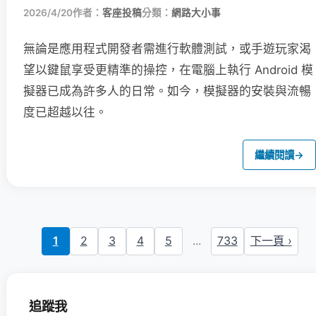
2026/4/20
作者：
客座投稿
分類：
網路大小事
無論是應用程式開發者需進行軟體測試，或手遊玩家渴
望以鍵鼠享受更精準的操控，在電腦上執行 Android 模
擬器已成為許多人的日常。如今，模擬器的安裝與流暢
度已超越以往。
繼續閱讀
→
1
2
3
4
5
...
733
下一頁 ›
追蹤我