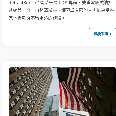
RetractSense™ 智慧升降 LDS 導航、雙重零纏繞清掃
系統與十合一自動清潔座，讓預算有限的人也能享受拖
完地板乾爽不留水漬的體驗。
繼續閱讀
→