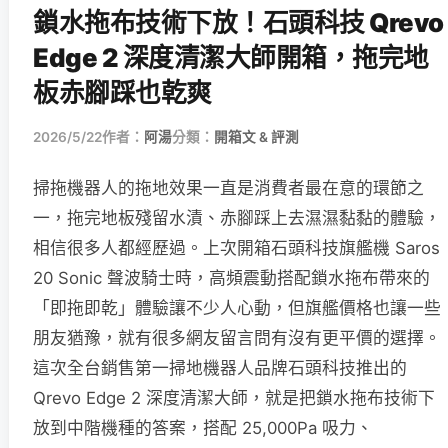
鎖水拖布技術下放！石頭科技 Qrevo
Edge 2 深度清潔大師開箱，拖完地
板赤腳踩也乾爽
2026/5/22
作者：
阿湯
分類：
開箱文 & 評測
掃拖機器人的拖地效果一直是消費者最在意的環節之
一，拖完地板殘留水漬、赤腳踩上去濕濕黏黏的體驗，
相信很多人都經歷過。上次開箱石頭科技旗艦機 Saros
20 Sonic 聲波騎士時，高頻震動搭配鎖水拖布帶來的
「即拖即乾」體驗讓不少人心動，但旗艦價格也讓一些
朋友猶豫，就有很多網友留言問有沒有更平價的選擇。
這次全台銷售第一掃地機器人品牌石頭科技推出的
Qrevo Edge 2 深度清潔大師，就是把鎖水拖布技術下
放到中階機種的答案，搭配 25,000Pa 吸力、