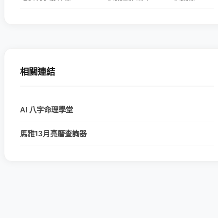
相關連結
AI 八字命理學堂
馬雅13月亮曆查詢器