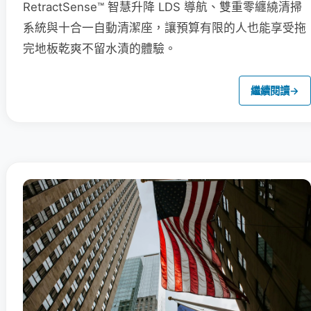
RetractSense™ 智慧升降 LDS 導航、雙重零纏繞清掃
系統與十合一自動清潔座，讓預算有限的人也能享受拖
完地板乾爽不留水漬的體驗。
繼續閱讀
→