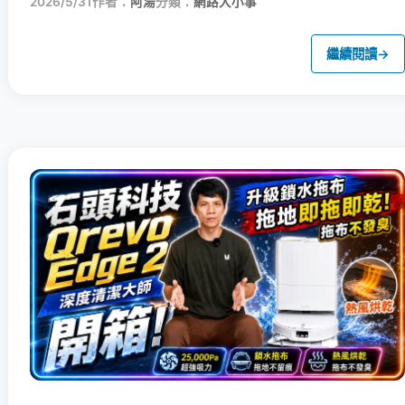
2026/5/31
作者：
阿湯
分類：
網路大小事
繼續閱讀
→