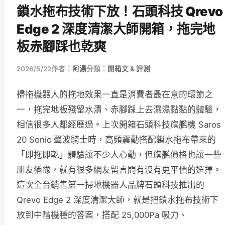
鎖水拖布技術下放！石頭科技 Qrevo
Edge 2 深度清潔大師開箱，拖完地
板赤腳踩也乾爽
2026/5/22
作者：
阿湯
分類：
開箱文 & 評測
掃拖機器人的拖地效果一直是消費者最在意的環節之
一，拖完地板殘留水漬、赤腳踩上去濕濕黏黏的體驗，
相信很多人都經歷過。上次開箱石頭科技旗艦機 Saros
20 Sonic 聲波騎士時，高頻震動搭配鎖水拖布帶來的
「即拖即乾」體驗讓不少人心動，但旗艦價格也讓一些
朋友猶豫，就有很多網友留言問有沒有更平價的選擇。
這次全台銷售第一掃地機器人品牌石頭科技推出的
Qrevo Edge 2 深度清潔大師，就是把鎖水拖布技術下
放到中階機種的答案，搭配 25,000Pa 吸力、