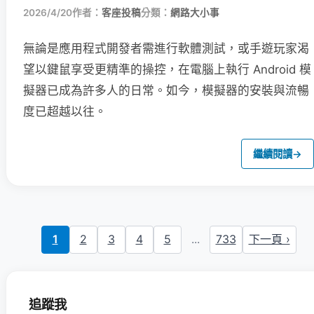
2026/4/20
作者：
客座投稿
分類：
網路大小事
無論是應用程式開發者需進行軟體測試，或手遊玩家渴
望以鍵鼠享受更精準的操控，在電腦上執行 Android 模
擬器已成為許多人的日常。如今，模擬器的安裝與流暢
度已超越以往。
繼續閱讀
→
1
2
3
4
5
...
733
下一頁 ›
追蹤我