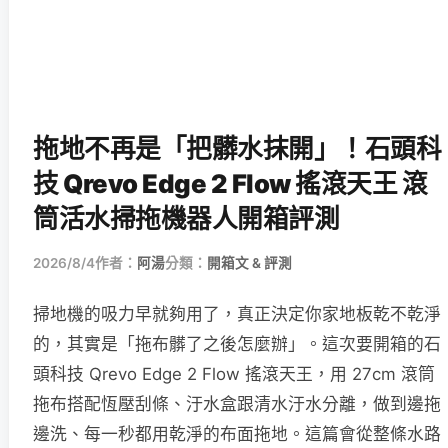
拖地不再是「把髒水抹開」！石頭科
技 Qrevo Edge 2 Flow 搖滾天王 滾
筒活水掃拖機器人開箱評測
2026/8/4
作者：
阿湯
分類：
開箱文 & 評測
掃地機的吸力早就夠用了，真正決定你家地板乾不乾淨
的，其實是「拖布髒了之後怎麼辦」。這次要開箱的石
頭科技 Qrevo Edge 2 Flow 搖滾天王，用 27cm 滾筒
拖布搭配恆壓刮條、汙水盒跟清水汙水分離，做到邊拖
邊洗、每一秒都用乾淨的布面拖地。這篇會從整條水路