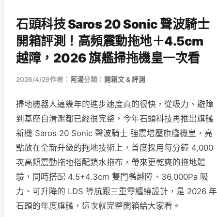
石頭科技 Saros 20 Sonic 聲波騎士
開箱評測！高頻震動拖地＋4.5cm
越障，2026 旗艦掃拖機皇一次看
2026/4/29
作者：
阿湯
分類：
開箱文 & 評測
掃地機器人這幾年的進步速度真的很快，從吸力、避障
到基座自清潔都已經很完整，今年石頭科技再推出旗艦
新機 Saros 20 Sonic 聲波騎士 強震增壓旗艦機皇，亮
點放在全新升級的拖地技術上，首度採用每分鐘 4,000
次高頻震動拖地搭配鎖水拖布，帶來更乾爽的拖地體
驗，同時搭配 4.5+4.3cm 雙門檻越障、36,000Pa 吸
力、可升降的 LDS 導航跟三重零纏繞設計，是 2026 年
石頭的年度旗艦，這次就完整開箱給大家看。