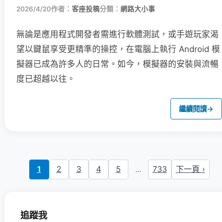
2026/4/20
作者：
客座投稿
分類：
網路大小事
無論是應用程式開發者需進行軟體測試，或手遊玩家渴
望以鍵鼠享受更精準的操控，在電腦上執行 Android 模
擬器已成為許多人的日常。如今，模擬器的安裝與流暢
度已超越以往。
繼續閱讀
→
1
2
3
4
5
...
733
下一頁 ›
追蹤我