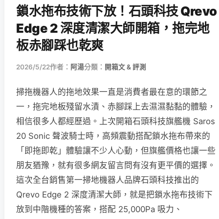
鎖水拖布技術下放！石頭科技 Qrevo
Edge 2 深度清潔大師開箱，拖完地
板赤腳踩也乾爽
2026/5/22
作者：
阿湯
分類：
開箱文 & 評測
掃拖機器人的拖地效果一直是消費者最在意的環節之
一，拖完地板殘留水漬、赤腳踩上去濕濕黏黏的體驗，
相信很多人都經歷過。上次開箱石頭科技旗艦機 Saros
20 Sonic 聲波騎士時，高頻震動搭配鎖水拖布帶來的
「即拖即乾」體驗讓不少人心動，但旗艦價格也讓一些
朋友猶豫，就有很多網友留言問有沒有更平價的選擇。
這次全台銷售第一掃地機器人品牌石頭科技推出的
Qrevo Edge 2 深度清潔大師，就是把鎖水拖布技術下
放到中階機種的答案，搭配 25,000Pa 吸力、