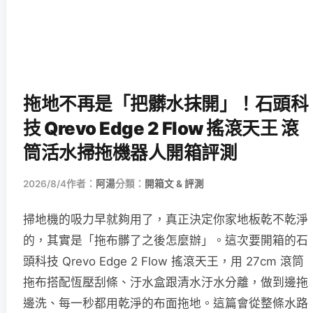
拖地不再是「把髒水抹開」！石頭科
技 Qrevo Edge 2 Flow 搖滾天王 滾
筒活水掃拖機器人開箱評測
2026/8/4
作者：
阿湯
分類：
開箱文 & 評測
掃地機的吸力早就夠用了，真正決定你家地板乾不乾淨
的，其實是「拖布髒了之後怎麼辦」。這次要開箱的石
頭科技 Qrevo Edge 2 Flow 搖滾天王，用 27cm 滾筒
拖布搭配恆壓刮條、汙水盒跟清水汙水分離，做到邊拖
邊洗、每一秒都用乾淨的布面拖地。這篇會從整條水路