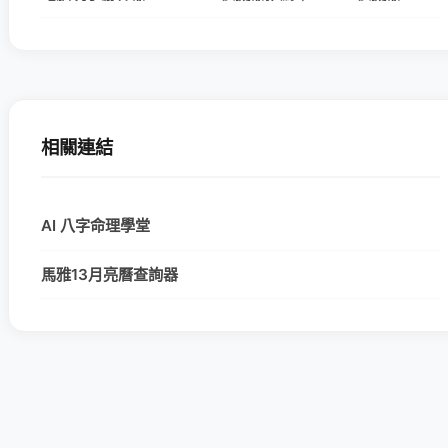
相關連結
AI 八字命理學堂
馬雅13月亮曆查詢器