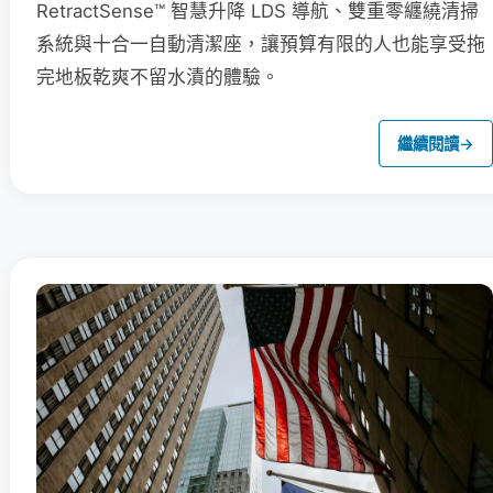
RetractSense™ 智慧升降 LDS 導航、雙重零纏繞清掃
系統與十合一自動清潔座，讓預算有限的人也能享受拖
完地板乾爽不留水漬的體驗。
繼續閱讀
→