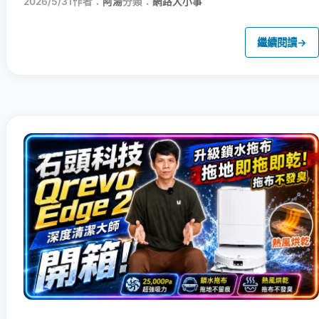
2026/5/31
作者：
阿湯
分類：
網路大小事
繼續閱讀
→