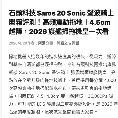
石頭科技 Saros 20 Sonic 聲波騎士
開箱評測！高頻震動拖地＋4.5cm
越障，2026 旗艦掃拖機皇一次看
2026/4/29
作者：
阿湯
分類：
開箱文 & 評測
掃地機器人這幾年的進步速度真的很快，從吸力、避障
到基座自清潔都已經很完整，今年石頭科技再推出旗艦
新機 Saros 20 Sonic 聲波騎士 強震增壓旗艦機皇，亮
點放在全新升級的拖地技術上，首度採用每分鐘 4,000
次高頻震動拖地搭配鎖水拖布，帶來更乾爽的拖地體
驗，同時搭配 4.5+4.3cm 雙門檻越障、36,000Pa 吸
力、可升降的 LDS 導航跟三重零纏繞設計，是 2026 年
石頭的年度旗艦，這次就完整開箱給大家看。