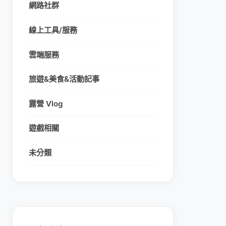
網路社群
線上工具/服務
雲端服務
旅遊&美食&活動記事
露營 Vlog
遊戲相關
未分類