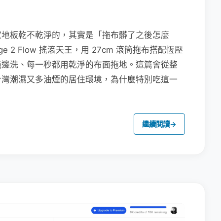
家地板乾不乾淨的，其實是「拖布髒了之後怎麼
e 2 Flow 搖滾天王，用 27cm 滾筒拖布搭配恆壓
拖邊洗、每一秒都用乾淨的布面拖地。這篇會從整
台灣潮濕又多油煙的居住環境，為什麼特別吃這一
繼續閱讀
→