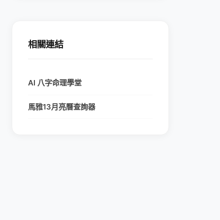
相關連結
AI 八字命理學堂
馬雅13月亮曆查詢器