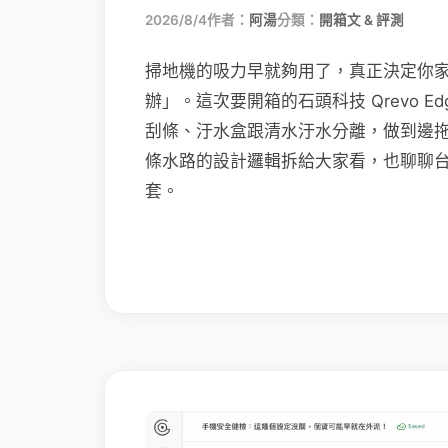
2026/8/4
作者：
阿湯
分類：
開箱文 & 評測
掃地機的吸力早就夠用了，真正決定你
辦」。這次要開箱的石頭科技 Qrevo Edg
刮條、汙水盒跟清水汙水分離，做到邊
條水路的設計邏輯拆給大家看，也聊聊
套。