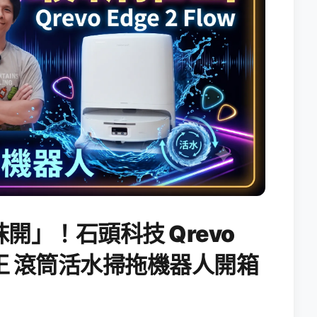
開」！石頭科技 Qrevo
搖滾天王 滾筒活水掃拖機器人開箱