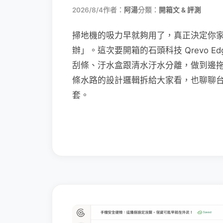
2026/8/4
作者：
阿湯
分類：
開箱文 & 評測
掃地機的吸力早就夠用了，真正決定你
辦」。這次要開箱的石頭科技 Qrevo Edg
刮條、汙水盒跟清水汙水分離，做到邊
條水路的設計邏輯拆給大家看，也聊聊
套。