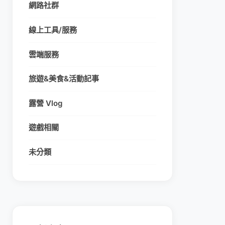
網路社群
線上工具/服務
雲端服務
旅遊&美食&活動記事
露營 Vlog
遊戲相關
未分類