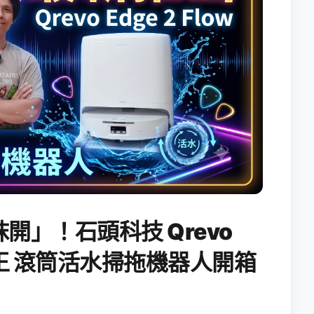
開」！石頭科技 Qrevo
搖滾天王 滾筒活水掃拖機器人開箱