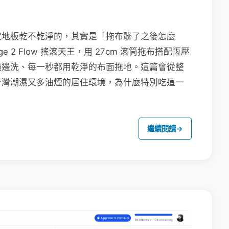
家地板乾不乾淨的，其實是「拖布髒了之後怎麼
e 2 Flow 搖滾天王，用 27cm 滾筒拖布搭配恆壓
拖邊洗、每一秒都用乾淨的布面拖地。這篇會從整
台灣潮濕又多油煙的居住環境，為什麼特別吃這一
繼續閱讀
→