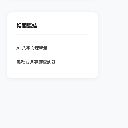
相關連結
AI 八字命理學堂
馬雅13月亮曆查詢器