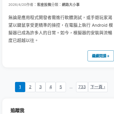
2026/4/20
作者：
客座投稿
分類：
網路大小事
無論是應用程式開發者需進行軟體測試，或手遊玩家渴
望以鍵鼠享受更精準的操控，在電腦上執行 Android 模
擬器已成為許多人的日常。如今，模擬器的安裝與流暢
度已超越以往。
繼續閱讀
→
1
2
3
4
5
...
733
下一頁 ›
追蹤我