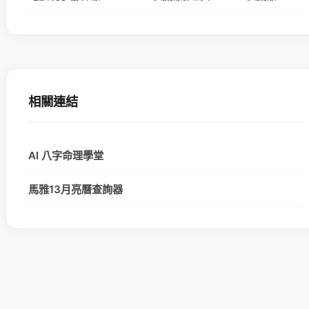
相關連結
AI 八字命理學堂
馬雅13月亮曆查詢器