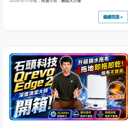
2026/5/31
作者：
阿湯
分類：
網路大小事
繼續閱讀
→