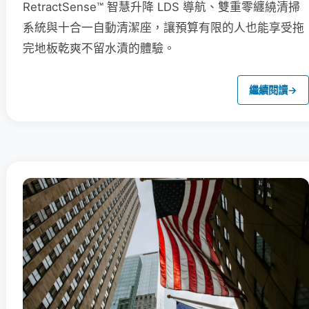
RetractSense™ 智慧升降 LDS 導航、雙重零纏繞清掃
系統與十合一自動清潔座，讓預算有限的人也能享受拖
完地板乾爽不留水漬的體驗。
繼續閱讀
→