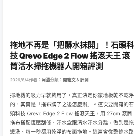
拖地不再是「把髒水抹開」！石頭科
技 Qrevo Edge 2 Flow 搖滾天王 滾
筒活水掃拖機器人開箱評測
2026/8/4
作者：
阿湯
分類：
開箱文 & 評測
掃地機的吸力早就夠用了，真正決定你家地板乾不乾淨
的，其實是「拖布髒了之後怎麼辦」。這次要開箱的石
頭科技 Qrevo Edge 2 Flow 搖滾天王，用 27cm 滾筒
拖布搭配恆壓刮條、汙水盒跟清水汙水分離，做到邊拖
邊洗、每一秒都用乾淨的布面拖地。這篇會從整條水路