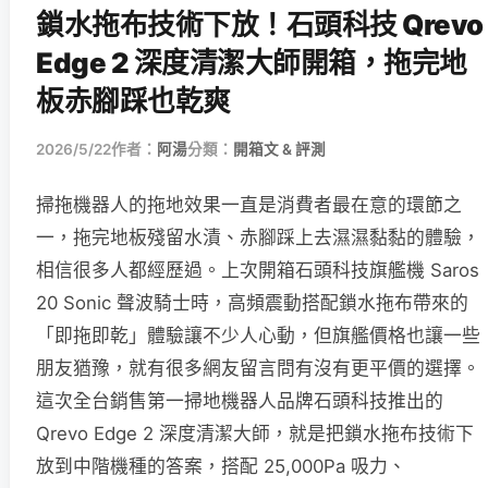
鎖水拖布技術下放！石頭科技 Qrevo
Edge 2 深度清潔大師開箱，拖完地
板赤腳踩也乾爽
2026/5/22
作者：
阿湯
分類：
開箱文 & 評測
掃拖機器人的拖地效果一直是消費者最在意的環節之
一，拖完地板殘留水漬、赤腳踩上去濕濕黏黏的體驗，
相信很多人都經歷過。上次開箱石頭科技旗艦機 Saros
20 Sonic 聲波騎士時，高頻震動搭配鎖水拖布帶來的
「即拖即乾」體驗讓不少人心動，但旗艦價格也讓一些
朋友猶豫，就有很多網友留言問有沒有更平價的選擇。
這次全台銷售第一掃地機器人品牌石頭科技推出的
Qrevo Edge 2 深度清潔大師，就是把鎖水拖布技術下
放到中階機種的答案，搭配 25,000Pa 吸力、