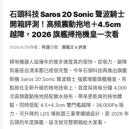
石頭科技 Saros 20 Sonic 聲波騎士
開箱評測！高頻震動拖地＋4.5cm
越障，2026 旗艦掃拖機皇一次看
2026/4/29
作者：
阿湯
分類：
開箱文 & 評測
掃地機器人這幾年的進步速度真的很快，從吸力、避障
到基座自清潔都已經很完整，今年石頭科技再推出旗艦
新機 Saros 20 Sonic 聲波騎士 強震增壓旗艦機皇，亮
點放在全新升級的拖地技術上，首度採用每分鐘 4,000
次高頻震動拖地搭配鎖水拖布，帶來更乾爽的拖地體
驗，同時搭配 4.5+4.3cm 雙門檻越障、36,000Pa 吸
力、可升降的 LDS 導航跟三重零纏繞設計，是 2026 年
石頭的年度旗艦，這次就完整開箱給大家看。