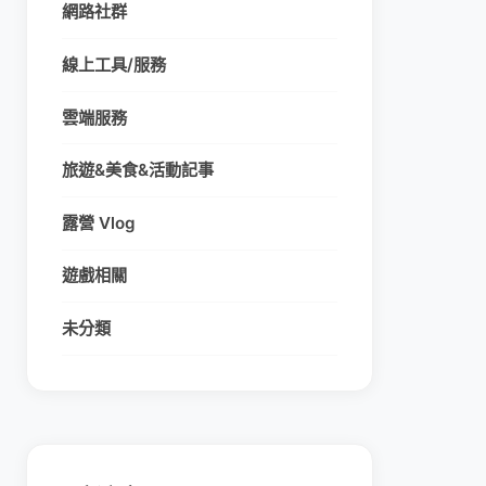
網路社群
線上工具/服務
雲端服務
旅遊&美食&活動記事
露營 Vlog
遊戲相關
未分類