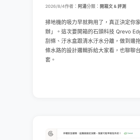
2026/8/4
作者：
阿湯
分類：
開箱文 & 評測
掃地機的吸力早就夠用了，真正決定你
辦」。這次要開箱的石頭科技 Qrevo Edg
刮條、汙水盒跟清水汙水分離，做到邊
條水路的設計邏輯拆給大家看，也聊聊
套。