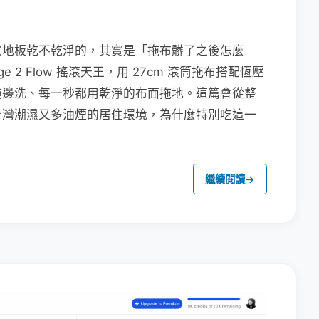
家地板乾不乾淨的，其實是「拖布髒了之後怎麼
e 2 Flow 搖滾天王，用 27cm 滾筒拖布搭配恆壓
拖邊洗、每一秒都用乾淨的布面拖地。這篇會從整
台灣潮濕又多油煙的居住環境，為什麼特別吃這一
繼續閱讀
→