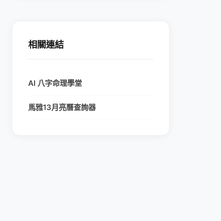
相關連結
AI 八字命理學堂
馬雅13月亮曆查詢器