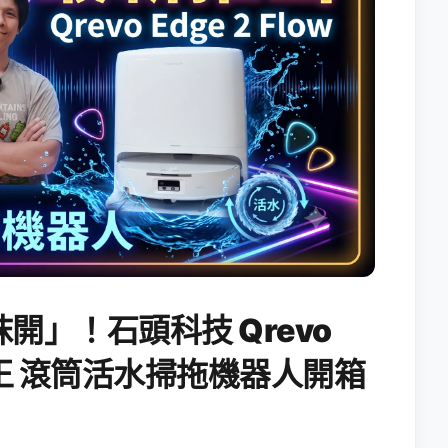
開」！石頭科技 Qrevo
搖滾天王 滾筒活水掃拖機器人開箱