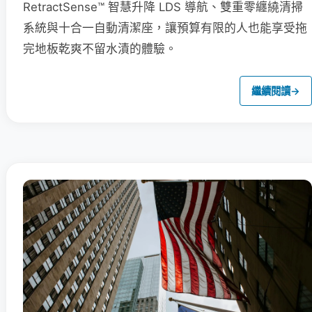
RetractSense™ 智慧升降 LDS 導航、雙重零纏繞清掃
系統與十合一自動清潔座，讓預算有限的人也能享受拖
完地板乾爽不留水漬的體驗。
繼續閱讀
→