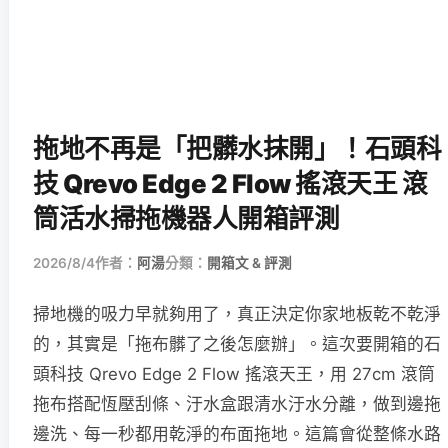
拖地不再是「把髒水抹開」！石頭科
技 Qrevo Edge 2 Flow 搖滾天王 滾
筒活水掃拖機器人開箱評測
2026/8/4
作者：
阿湯
分類：
開箱文 & 評測
掃地機的吸力早就夠用了，真正決定你家地板乾不乾淨
的，其實是「拖布髒了之後怎麼辦」。這次要開箱的石
頭科技 Qrevo Edge 2 Flow 搖滾天王，用 27cm 滾筒
拖布搭配恆壓刮條、汙水盒跟清水汙水分離，做到邊拖
邊洗、每一秒都用乾淨的布面拖地。這篇會從整條水路