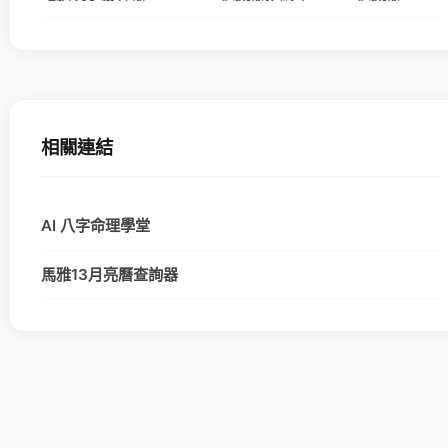
相關連結
AI 八字命理學堂
馬雅13月亮曆查詢器