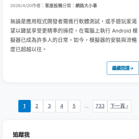
2026/4/20
作者：
客座投稿
分類：
網路大小事
無論是應用程式開發者需進行軟體測試，或手遊玩家渴
望以鍵鼠享受更精準的操控，在電腦上執行 Android 模
擬器已成為許多人的日常。如今，模擬器的安裝與流暢
度已超越以往。
繼續閱讀
→
1
2
3
4
5
...
733
下一頁 ›
追蹤我