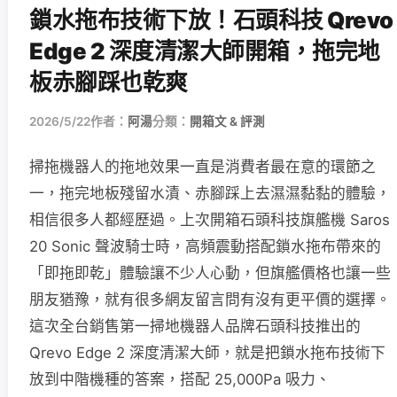
鎖水拖布技術下放！石頭科技 Qrevo
Edge 2 深度清潔大師開箱，拖完地
板赤腳踩也乾爽
2026/5/22
作者：
阿湯
分類：
開箱文 & 評測
掃拖機器人的拖地效果一直是消費者最在意的環節之
一，拖完地板殘留水漬、赤腳踩上去濕濕黏黏的體驗，
相信很多人都經歷過。上次開箱石頭科技旗艦機 Saros
20 Sonic 聲波騎士時，高頻震動搭配鎖水拖布帶來的
「即拖即乾」體驗讓不少人心動，但旗艦價格也讓一些
朋友猶豫，就有很多網友留言問有沒有更平價的選擇。
這次全台銷售第一掃地機器人品牌石頭科技推出的
Qrevo Edge 2 深度清潔大師，就是把鎖水拖布技術下
放到中階機種的答案，搭配 25,000Pa 吸力、