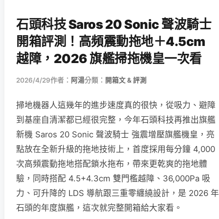
石頭科技 Saros 20 Sonic 聲波騎士
開箱評測！高頻震動拖地＋4.5cm
越障，2026 旗艦掃拖機皇一次看
2026/4/29
作者：
阿湯
分類：
開箱文 & 評測
掃地機器人這幾年的進步速度真的很快，從吸力、避障
到基座自清潔都已經很完整，今年石頭科技再推出旗艦
新機 Saros 20 Sonic 聲波騎士 強震增壓旗艦機皇，亮
點放在全新升級的拖地技術上，首度採用每分鐘 4,000
次高頻震動拖地搭配鎖水拖布，帶來更乾爽的拖地體
驗，同時搭配 4.5+4.3cm 雙門檻越障、36,000Pa 吸
力、可升降的 LDS 導航跟三重零纏繞設計，是 2026 年
石頭的年度旗艦，這次就完整開箱給大家看。