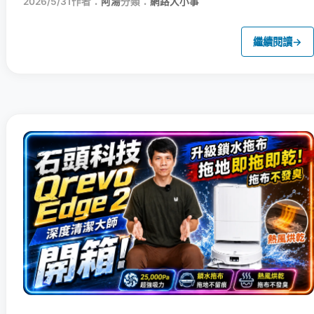
2026/5/31
作者：
阿湯
分類：
網路大小事
繼續閱讀
→