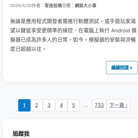
2026/4/20
作者：
客座投稿
分類：
網路大小事
無論是應用程式開發者需進行軟體測試，或手遊玩家渴
望以鍵鼠享受更精準的操控，在電腦上執行 Android 模
擬器已成為許多人的日常。如今，模擬器的安裝與流暢
度已超越以往。
繼續閱讀
→
1
2
3
4
5
...
733
下一頁 ›
追蹤我