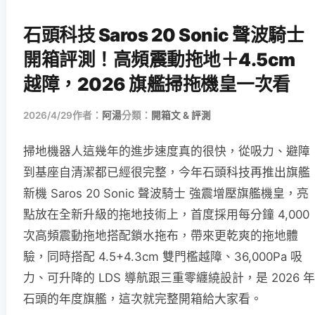
石頭科技 Saros 20 Sonic 聲波騎士
開箱評測！高頻震動拖地＋4.5cm
越障，2026 旗艦掃拖機皇一次看
2026/4/29
作者：
阿湯
分類：
開箱文 & 評測
掃地機器人這幾年的進步速度真的很快，從吸力、避障
到基座自清潔都已經很完整，今年石頭科技再推出旗艦
新機 Saros 20 Sonic 聲波騎士 強震增壓旗艦機皇，亮
點放在全新升級的拖地技術上，首度採用每分鐘 4,000
次高頻震動拖地搭配鎖水拖布，帶來更乾爽的拖地體
驗，同時搭配 4.5+4.3cm 雙門檻越障、36,000Pa 吸
力、可升降的 LDS 導航跟三重零纏繞設計，是 2026 年
石頭的年度旗艦，這次就完整開箱給大家看。