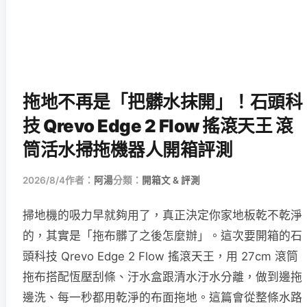
拖地不再是「把髒水抹開」！石頭科
技 Qrevo Edge 2 Flow 搖滾天王 滾
筒活水掃拖機器人開箱評測
2026/8/4
作者：
阿湯
分類：
開箱文 & 評測
掃地機的吸力早就夠用了，真正決定你家地板乾不乾淨
的，其實是「拖布髒了之後怎麼辦」。這次要開箱的石
頭科技 Qrevo Edge 2 Flow 搖滾天王，用 27cm 滾筒
拖布搭配恆壓刮條、汙水盒跟清水汙水分離，做到邊拖
邊洗、每一秒都用乾淨的布面拖地。這篇會從整條水路