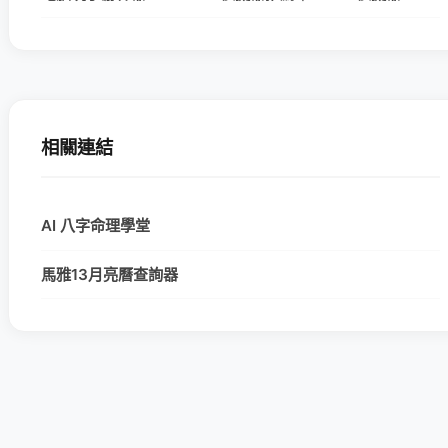
相關連結
AI 八字命理學堂
馬雅13月亮曆查詢器