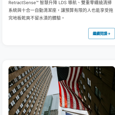
RetractSense™ 智慧升降 LDS 導航、雙重零纏繞清掃
系統與十合一自動清潔座，讓預算有限的人也能享受拖
完地板乾爽不留水漬的體驗。
繼續閱讀
→