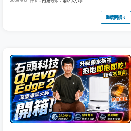
2026/5/31
作者：
阿湯
分類：
網路大小事
繼續閱讀
→