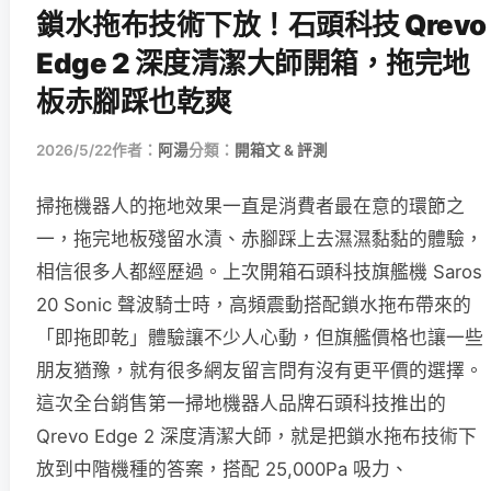
鎖水拖布技術下放！石頭科技 Qrevo
Edge 2 深度清潔大師開箱，拖完地
板赤腳踩也乾爽
2026/5/22
作者：
阿湯
分類：
開箱文 & 評測
掃拖機器人的拖地效果一直是消費者最在意的環節之
一，拖完地板殘留水漬、赤腳踩上去濕濕黏黏的體驗，
相信很多人都經歷過。上次開箱石頭科技旗艦機 Saros
20 Sonic 聲波騎士時，高頻震動搭配鎖水拖布帶來的
「即拖即乾」體驗讓不少人心動，但旗艦價格也讓一些
朋友猶豫，就有很多網友留言問有沒有更平價的選擇。
這次全台銷售第一掃地機器人品牌石頭科技推出的
Qrevo Edge 2 深度清潔大師，就是把鎖水拖布技術下
放到中階機種的答案，搭配 25,000Pa 吸力、