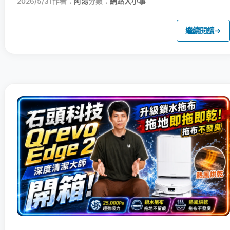
2026/5/31
作者：
阿湯
分類：
網路大小事
繼續閱讀
→