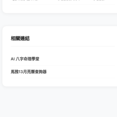
相關連結
AI 八字命理學堂
馬雅13月亮曆查詢器