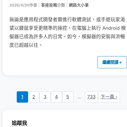
2026/4/20
作者：
客座投稿
分類：
網路大小事
無論是應用程式開發者需進行軟體測試，或手遊玩家渴
望以鍵鼠享受更精準的操控，在電腦上執行 Android 模
擬器已成為許多人的日常。如今，模擬器的安裝與流暢
度已超越以往。
繼續閱讀
→
1
2
3
4
5
...
733
下一頁 ›
追蹤我