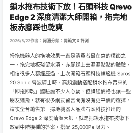
鎖水拖布技術下放！石頭科技 Qrevo
Edge 2 深度清潔大師開箱，拖完地
板赤腳踩也乾爽
2026/5/22
作者：
阿湯
分類：
開箱文 & 評測
掃拖機器人的拖地效果一直是消費者最在意的環節之
一，拖完地板殘留水漬、赤腳踩上去濕濕黏黏的體驗，
相信很多人都經歷過。上次開箱石頭科技旗艦機 Saros
20 Sonic 聲波騎士時，高頻震動搭配鎖水拖布帶來的
「即拖即乾」體驗讓不少人心動，但旗艦價格也讓一些
朋友猶豫，就有很多網友留言問有沒有更平價的選擇。
這次全台銷售第一掃地機器人品牌石頭科技推出的
Qrevo Edge 2 深度清潔大師，就是把鎖水拖布技術下
放到中階機種的答案，搭配 25,000Pa 吸力、