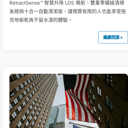
RetractSense™ 智慧升降 LDS 導航、雙重零纏繞清掃
系統與十合一自動清潔座，讓預算有限的人也能享受拖
完地板乾爽不留水漬的體驗。
繼續閱讀
→