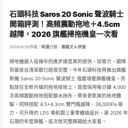
石頭科技 Saros 20 Sonic 聲波騎士
開箱評測！高頻震動拖地＋4.5cm
越障，2026 旗艦掃拖機皇一次看
2026/4/29
作者：
阿湯
分類：
開箱文 & 評測
掃地機器人這幾年的進步速度真的很快，從吸力、避障
到基座自清潔都已經很完整，今年石頭科技再推出旗艦
新機 Saros 20 Sonic 聲波騎士 強震增壓旗艦機皇，亮
點放在全新升級的拖地技術上，首度採用每分鐘 4,000
次高頻震動拖地搭配鎖水拖布，帶來更乾爽的拖地體
驗，同時搭配 4.5+4.3cm 雙門檻越障、36,000Pa 吸
力、可升降的 LDS 導航跟三重零纏繞設計，是 2026 年
石頭的年度旗艦，這次就完整開箱給大家看。