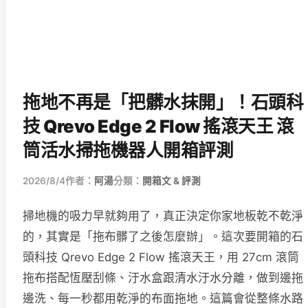
拖地不再是「把髒水抹開」！石頭科
技 Qrevo Edge 2 Flow 搖滾天王 滾
筒活水掃拖機器人開箱評測
2026/8/4
作者：
阿湯
分類：
開箱文 & 評測
掃地機的吸力早就夠用了，真正決定你家地板乾不乾淨
的，其實是「拖布髒了之後怎麼辦」。這次要開箱的石
頭科技 Qrevo Edge 2 Flow 搖滾天王，用 27cm 滾筒
拖布搭配恆壓刮條、汙水盒跟清水汙水分離，做到邊拖
邊洗、每一秒都用乾淨的布面拖地。這篇會從整條水路