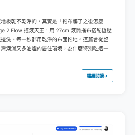
家地板乾不乾淨的，其實是「拖布髒了之後怎麼
e 2 Flow 搖滾天王，用 27cm 滾筒拖布搭配恆壓
拖邊洗、每一秒都用乾淨的布面拖地。這篇會從整
台灣潮濕又多油煙的居住環境，為什麼特別吃這一
繼續閱讀
→