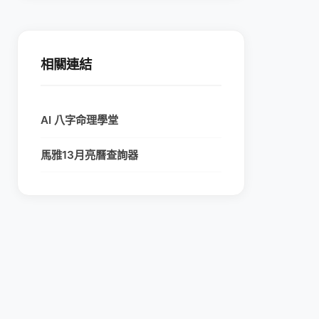
相關連結
AI 八字命理學堂
馬雅13月亮曆查詢器