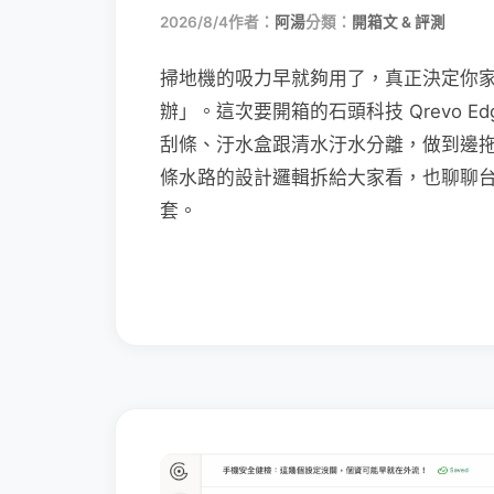
2026/8/4
作者：
阿湯
分類：
開箱文 & 評測
掃地機的吸力早就夠用了，真正決定你
辦」。這次要開箱的石頭科技 Qrevo Edg
刮條、汙水盒跟清水汙水分離，做到邊
條水路的設計邏輯拆給大家看，也聊聊
套。