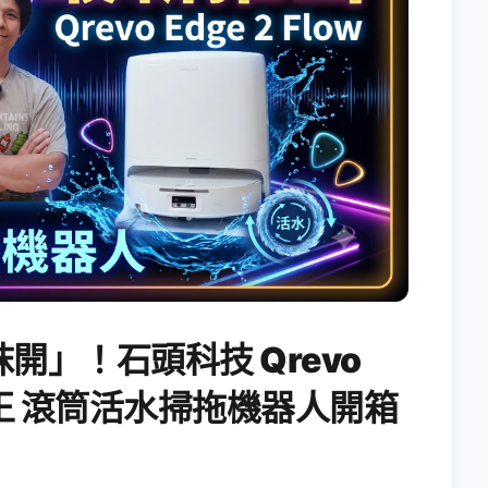
開」！石頭科技 Qrevo
搖滾天王 滾筒活水掃拖機器人開箱