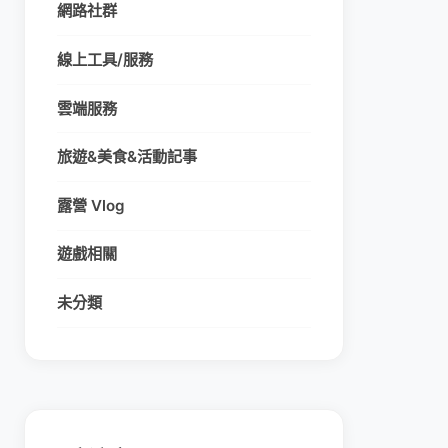
網路社群
線上工具/服務
雲端服務
旅遊&美食&活動記事
露營 Vlog
遊戲相關
未分類