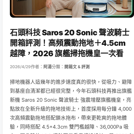
石頭科技 Saros 20 Sonic 聲波騎士
開箱評測！高頻震動拖地＋4.5cm
越障，2026 旗艦掃拖機皇一次看
2026/4/29
作者：
阿湯
分類：
開箱文 & 評測
掃地機器人這幾年的進步速度真的很快，從吸力、避障
到基座自清潔都已經很完整，今年石頭科技再推出旗艦
新機 Saros 20 Sonic 聲波騎士 強震增壓旗艦機皇，亮
點放在全新升級的拖地技術上，首度採用每分鐘 4,000
次高頻震動拖地搭配鎖水拖布，帶來更乾爽的拖地體
驗，同時搭配 4.5+4.3cm 雙門檻越障、36,000Pa 吸