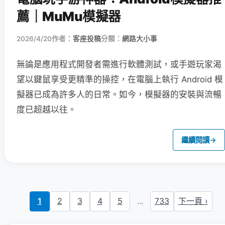
薦｜MuMu模擬器
2026/4/20
作者：
客座投稿
分類：
網路大小事
無論是應用程式開發者需進行軟體測試，或手遊玩家渴
望以鍵鼠享受更精準的操控，在電腦上執行 Android 模
擬器已成為許多人的日常。如今，模擬器的安裝與流暢
度已超越以往。
繼續閱讀
→
1
2
3
4
5
...
733
下一頁 ›