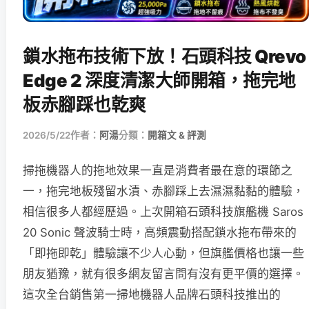
鎖水拖布技術下放！石頭科技 Qrevo
Edge 2 深度清潔大師開箱，拖完地
板赤腳踩也乾爽
2026/5/22
作者：
阿湯
分類：
開箱文 & 評測
掃拖機器人的拖地效果一直是消費者最在意的環節之
一，拖完地板殘留水漬、赤腳踩上去濕濕黏黏的體驗，
相信很多人都經歷過。上次開箱石頭科技旗艦機 Saros
20 Sonic 聲波騎士時，高頻震動搭配鎖水拖布帶來的
「即拖即乾」體驗讓不少人心動，但旗艦價格也讓一些
朋友猶豫，就有很多網友留言問有沒有更平價的選擇。
這次全台銷售第一掃地機器人品牌石頭科技推出的