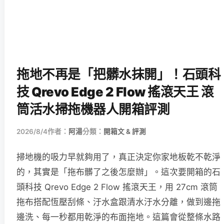
拖地不再是「把髒水抹開」！石頭科
技 Qrevo Edge 2 Flow 搖滾天王 滾
筒活水掃拖機器人開箱評測
2026/8/4
作者：
阿湯
分類：
開箱文 & 評測
掃地機的吸力早就夠用了，真正決定你家地板乾不乾淨
的，其實是「拖布髒了之後怎麼辦」。這次要開箱的石
頭科技 Qrevo Edge 2 Flow 搖滾天王，用 27cm 滾筒
拖布搭配恆壓刮條、汙水盒跟清水汙水分離，做到邊拖
邊洗、每一秒都用乾淨的布面拖地。這篇會從整條水路