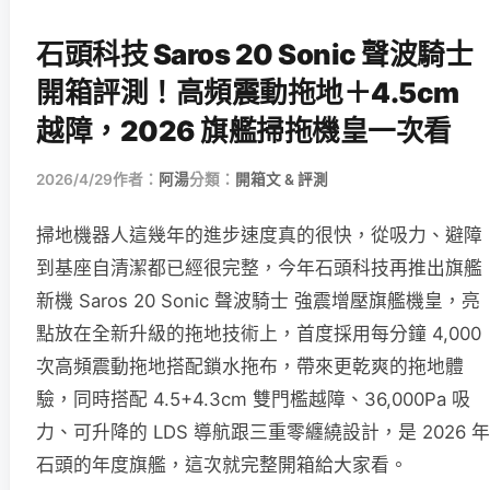
石頭科技 Saros 20 Sonic 聲波騎士
開箱評測！高頻震動拖地＋4.5cm
越障，2026 旗艦掃拖機皇一次看
2026/4/29
作者：
阿湯
分類：
開箱文 & 評測
掃地機器人這幾年的進步速度真的很快，從吸力、避障
到基座自清潔都已經很完整，今年石頭科技再推出旗艦
新機 Saros 20 Sonic 聲波騎士 強震增壓旗艦機皇，亮
點放在全新升級的拖地技術上，首度採用每分鐘 4,000
次高頻震動拖地搭配鎖水拖布，帶來更乾爽的拖地體
驗，同時搭配 4.5+4.3cm 雙門檻越障、36,000Pa 吸
力、可升降的 LDS 導航跟三重零纏繞設計，是 2026 年
石頭的年度旗艦，這次就完整開箱給大家看。