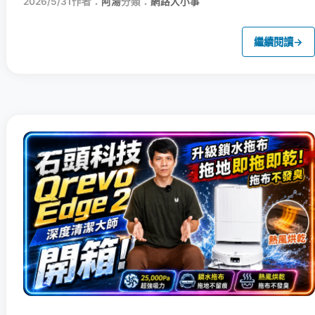
2026/5/31
作者：
阿湯
分類：
網路大小事
繼續閱讀
→