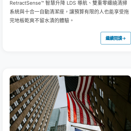
RetractSense™ 智慧升降 LDS 導航、雙重零纏繞清掃
系統與十合一自動清潔座，讓預算有限的人也能享受拖
完地板乾爽不留水漬的體驗。
繼續閱讀
→