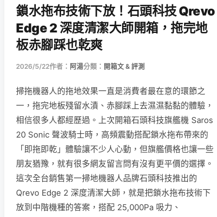
鎖水拖布技術下放！石頭科技 Qrevo
Edge 2 深度清潔大師開箱，拖完地
板赤腳踩也乾爽
2026/5/22
作者：
阿湯
分類：
開箱文 & 評測
掃拖機器人的拖地效果一直是消費者最在意的環節之
一，拖完地板殘留水漬、赤腳踩上去濕濕黏黏的體驗，
相信很多人都經歷過。上次開箱石頭科技旗艦機 Saros
20 Sonic 聲波騎士時，高頻震動搭配鎖水拖布帶來的
「即拖即乾」體驗讓不少人心動，但旗艦價格也讓一些
朋友猶豫，就有很多網友留言問有沒有更平價的選擇。
這次全台銷售第一掃地機器人品牌石頭科技推出的
Qrevo Edge 2 深度清潔大師，就是把鎖水拖布技術下
放到中階機種的答案，搭配 25,000Pa 吸力、