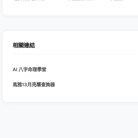
相關連結
AI 八字命理學堂
馬雅13月亮曆查詢器