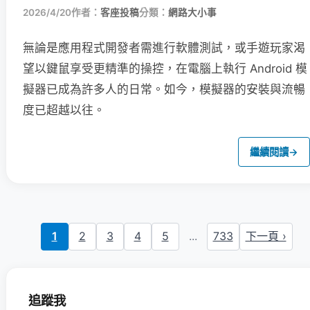
2026/4/20
作者：
客座投稿
分類：
網路大小事
無論是應用程式開發者需進行軟體測試，或手遊玩家渴
望以鍵鼠享受更精準的操控，在電腦上執行 Android 模
擬器已成為許多人的日常。如今，模擬器的安裝與流暢
度已超越以往。
繼續閱讀
→
1
2
3
4
5
...
733
下一頁 ›
追蹤我