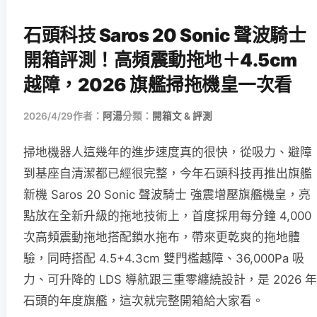
石頭科技 Saros 20 Sonic 聲波騎士
開箱評測！高頻震動拖地＋4.5cm
越障，2026 旗艦掃拖機皇一次看
2026/4/29
作者：
阿湯
分類：
開箱文 & 評測
掃地機器人這幾年的進步速度真的很快，從吸力、避障
到基座自清潔都已經很完整，今年石頭科技再推出旗艦
新機 Saros 20 Sonic 聲波騎士 強震增壓旗艦機皇，亮
點放在全新升級的拖地技術上，首度採用每分鐘 4,000
次高頻震動拖地搭配鎖水拖布，帶來更乾爽的拖地體
驗，同時搭配 4.5+4.3cm 雙門檻越障、36,000Pa 吸
力、可升降的 LDS 導航跟三重零纏繞設計，是 2026 年
石頭的年度旗艦，這次就完整開箱給大家看。