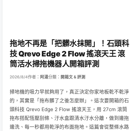
拖地不再是「把髒水抹開」！石頭科
技 Qrevo Edge 2 Flow 搖滾天王 滾
筒活水掃拖機器人開箱評測
2026/8/4
作者：
阿湯
分類：
開箱文 & 評測
掃地機的吸力早就夠用了，真正決定你家地板乾不乾淨
的，其實是「拖布髒了之後怎麼辦」。這次要開箱的石
頭科技 Qrevo Edge 2 Flow 搖滾天王，用 27cm 滾筒
拖布搭配恆壓刮條、汙水盒跟清水汙水分離，做到邊拖
邊洗、每一秒都用乾淨的布面拖地。這篇會從整條水路