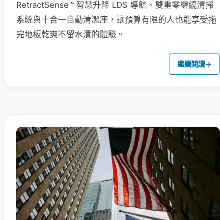
RetractSense™ 智慧升降 LDS 導航、雙重零纏繞清掃
系統與十合一自動清潔座，讓預算有限的人也能享受拖
完地板乾爽不留水漬的體驗。
繼續閱讀
→