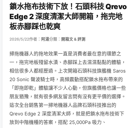
鎖水拖布技術下放！石頭科技 Qrevo
Edge 2 深度清潔大師開箱，拖完地
板赤腳踩也乾爽
2026/5/22
作者：
阿湯
分類：
開箱文 & 評測
掃拖機器人的拖地效果一直是消費者最在意的環節之
一，拖完地板殘留水漬、赤腳踩上去濕濕黏黏的體驗，
相信很多人都經歷過。上次開箱石頭科技旗艦機 Saros
20 Sonic 聲波騎士時，高頻震動搭配鎖水拖布帶來的
「即拖即乾」體驗讓不少人心動，但旗艦價格也讓一些
朋友猶豫，就有很多網友留言問有沒有更平價的選擇。
這次全台銷售第一掃地機器人品牌石頭科技推出的
Qrevo Edge 2 深度清潔大師，就是把鎖水拖布技術下
放到中階機種的答案，搭配 25,000Pa 吸力、