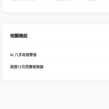
相關連結
AI 八字命理學堂
馬雅13月亮曆查詢器