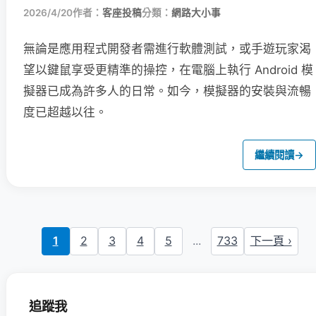
2026/4/20
作者：
客座投稿
分類：
網路大小事
無論是應用程式開發者需進行軟體測試，或手遊玩家渴
望以鍵鼠享受更精準的操控，在電腦上執行 Android 模
擬器已成為許多人的日常。如今，模擬器的安裝與流暢
度已超越以往。
繼續閱讀
→
1
2
3
4
5
...
733
下一頁 ›
追蹤我