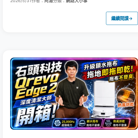
2026/5/31
作者：
阿湯
分類：
網路大小事
繼續閱讀
→