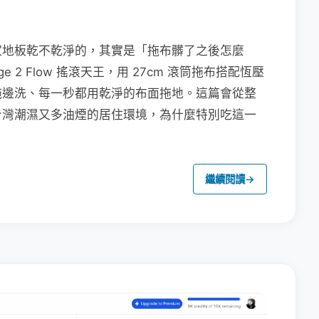
家地板乾不乾淨的，其實是「拖布髒了之後怎麼
e 2 Flow 搖滾天王，用 27cm 滾筒拖布搭配恆壓
拖邊洗、每一秒都用乾淨的布面拖地。這篇會從整
台灣潮濕又多油煙的居住環境，為什麼特別吃這一
繼續閱讀
→