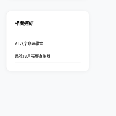
相關連結
AI 八字命理學堂
馬雅13月亮曆查詢器