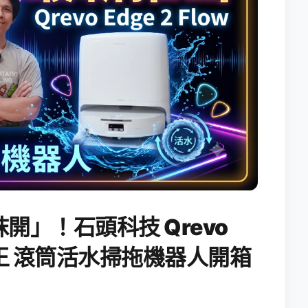
開」！石頭科技 Qrevo
搖滾天王 滾筒活水掃拖機器人開箱