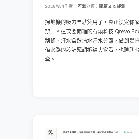
2026/8/4
作者：
阿湯
分類：
開箱文 & 評測
掃地機的吸力早就夠用了，真正決定你
辦」。這次要開箱的石頭科技 Qrevo Edg
刮條、汙水盒跟清水汙水分離，做到邊
條水路的設計邏輯拆給大家看，也聊聊
套。