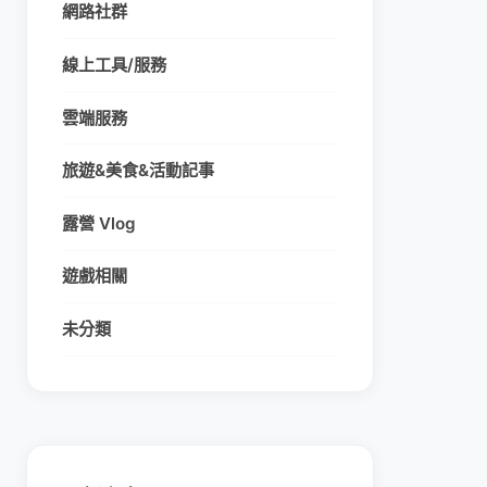
網路社群
線上工具/服務
雲端服務
旅遊&美食&活動記事
露營 Vlog
遊戲相關
未分類