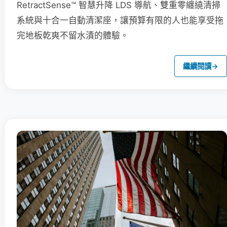
RetractSense™ 智慧升降 LDS 導航、雙重零纏繞清掃
系統與十合一自動清潔座，讓預算有限的人也能享受拖
完地板乾爽不留水漬的體驗。
繼續閱讀
→