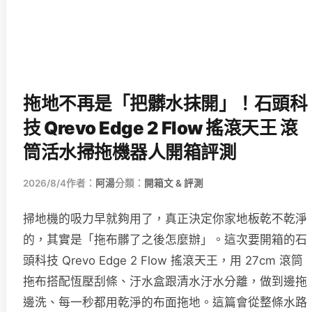
拖地不再是「把髒水抹開」！石頭科
技 Qrevo Edge 2 Flow 搖滾天王 滾
筒活水掃拖機器人開箱評測
2026/8/4
作者：
阿湯
分類：
開箱文 & 評測
掃地機的吸力早就夠用了，真正決定你家地板乾不乾淨
的，其實是「拖布髒了之後怎麼辦」。這次要開箱的石
頭科技 Qrevo Edge 2 Flow 搖滾天王，用 27cm 滾筒
拖布搭配恆壓刮條、汙水盒跟清水汙水分離，做到邊拖
邊洗、每一秒都用乾淨的布面拖地。這篇會從整條水路