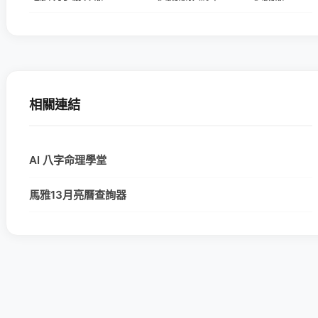
相關連結
AI 八字命理學堂
馬雅13月亮曆查詢器