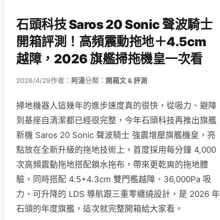
石頭科技 Saros 20 Sonic 聲波騎士
開箱評測！高頻震動拖地＋4.5cm
越障，2026 旗艦掃拖機皇一次看
2026/4/29
作者：
阿湯
分類：
開箱文 & 評測
掃地機器人這幾年的進步速度真的很快，從吸力、避障
到基座自清潔都已經很完整，今年石頭科技再推出旗艦
新機 Saros 20 Sonic 聲波騎士 強震增壓旗艦機皇，亮
點放在全新升級的拖地技術上，首度採用每分鐘 4,000
次高頻震動拖地搭配鎖水拖布，帶來更乾爽的拖地體
驗，同時搭配 4.5+4.3cm 雙門檻越障、36,000Pa 吸
力、可升降的 LDS 導航跟三重零纏繞設計，是 2026 年
石頭的年度旗艦，這次就完整開箱給大家看。