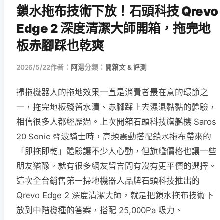
鎖水拖布技術下放！石頭科技 Qrevo
Edge 2 深度清潔大師開箱，拖完地
板赤腳踩也乾爽
2026/5/22
作者：
阿湯
分類：
開箱文 & 評測
掃拖機器人的拖地效果一直是消費者最在意的環節之
一，拖完地板殘留水漬、赤腳踩上去濕濕黏黏的體驗，
相信很多人都經歷過。上次開箱石頭科技旗艦機 Saros
20 Sonic 聲波騎士時，高頻震動搭配鎖水拖布帶來的
「即拖即乾」體驗讓不少人心動，但旗艦價格也讓一些
朋友猶豫，就有很多網友留言問有沒有更平價的選擇。
這次全台銷售第一掃地機器人品牌石頭科技推出的
Qrevo Edge 2 深度清潔大師，就是把鎖水拖布技術下
放到中階機種的答案，搭配 25,000Pa 吸力、