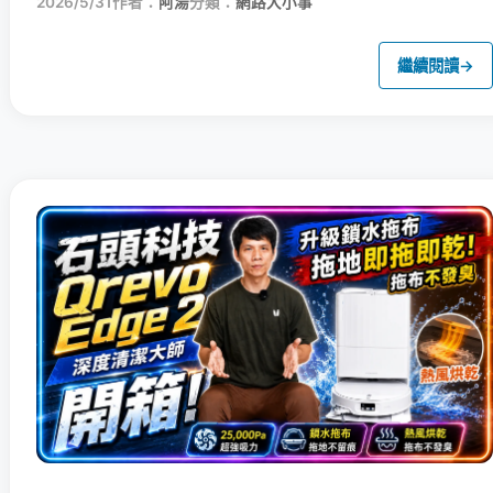
2026/5/31
作者：
阿湯
分類：
網路大小事
繼續閱讀
→