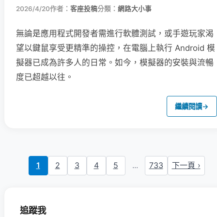
2026/4/20
作者：
客座投稿
分類：
網路大小事
無論是應用程式開發者需進行軟體測試，或手遊玩家渴
望以鍵鼠享受更精準的操控，在電腦上執行 Android 模
擬器已成為許多人的日常。如今，模擬器的安裝與流暢
度已超越以往。
繼續閱讀
→
1
2
3
4
5
...
733
下一頁 ›
追蹤我