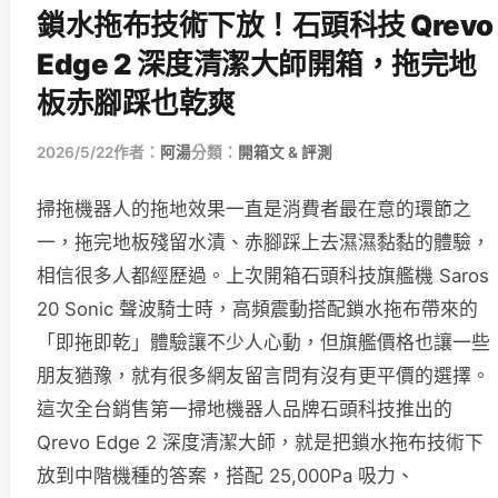
鎖水拖布技術下放！石頭科技 Qrevo
Edge 2 深度清潔大師開箱，拖完地
板赤腳踩也乾爽
2026/5/22
作者：
阿湯
分類：
開箱文 & 評測
掃拖機器人的拖地效果一直是消費者最在意的環節之
一，拖完地板殘留水漬、赤腳踩上去濕濕黏黏的體驗，
相信很多人都經歷過。上次開箱石頭科技旗艦機 Saros
20 Sonic 聲波騎士時，高頻震動搭配鎖水拖布帶來的
「即拖即乾」體驗讓不少人心動，但旗艦價格也讓一些
朋友猶豫，就有很多網友留言問有沒有更平價的選擇。
這次全台銷售第一掃地機器人品牌石頭科技推出的
Qrevo Edge 2 深度清潔大師，就是把鎖水拖布技術下
放到中階機種的答案，搭配 25,000Pa 吸力、