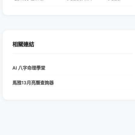
相關連結
AI 八字命理學堂
馬雅13月亮曆查詢器