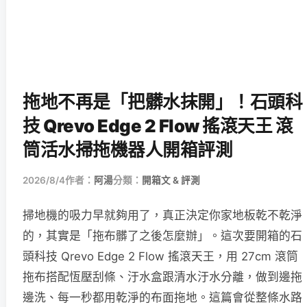
拖地不再是「把髒水抹開」！石頭科
技 Qrevo Edge 2 Flow 搖滾天王 滾
筒活水掃拖機器人開箱評測
2026/8/4
作者：
阿湯
分類：
開箱文 & 評測
掃地機的吸力早就夠用了，真正決定你家地板乾不乾淨
的，其實是「拖布髒了之後怎麼辦」。這次要開箱的石
頭科技 Qrevo Edge 2 Flow 搖滾天王，用 27cm 滾筒
拖布搭配恆壓刮條、汙水盒跟清水汙水分離，做到邊拖
邊洗、每一秒都用乾淨的布面拖地。這篇會從整條水路