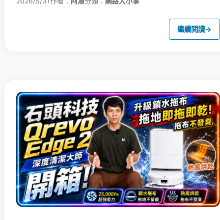
2026/5/31
作者：
阿湯
分類：
網路大小事
繼續閱讀
→