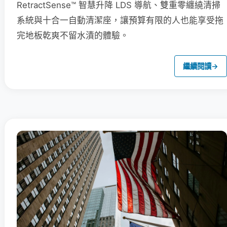
RetractSense™ 智慧升降 LDS 導航、雙重零纏繞清掃
系統與十合一自動清潔座，讓預算有限的人也能享受拖
完地板乾爽不留水漬的體驗。
繼續閱讀
→