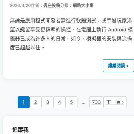
2026/4/20
作者：
客座投稿
分類：
網路大小事
無論是應用程式開發者需進行軟體測試，或手遊玩家渴
望以鍵鼠享受更精準的操控，在電腦上執行 Android 模
擬器已成為許多人的日常。如今，模擬器的安裝與流暢
度已超越以往。
繼續閱讀
→
1
2
3
4
5
...
733
下一頁 ›
追蹤我