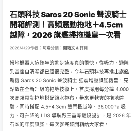
石頭科技 Saros 20 Sonic 聲波騎士
開箱評測！高頻震動拖地＋4.5cm
越障，2026 旗艦掃拖機皇一次看
2026/4/29
作者：
阿湯
分類：
開箱文 & 評測
掃地機器人這幾年的進步速度真的很快，從吸力、避障
到基座自清潔都已經很完整，今年石頭科技再推出旗艦
新機 Saros 20 Sonic 聲波騎士 強震增壓旗艦機皇，亮
點放在全新升級的拖地技術上，首度採用每分鐘 4,000
次高頻震動拖地搭配鎖水拖布，帶來更乾爽的拖地體
驗，同時搭配 4.5+4.3cm 雙門檻越障、36,000Pa 吸
力、可升降的 LDS 導航跟三重零纏繞設計，是 2026 年
石頭的年度旗艦，這次就完整開箱給大家看。