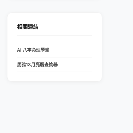
相關連結
AI 八字命理學堂
馬雅13月亮曆查詢器