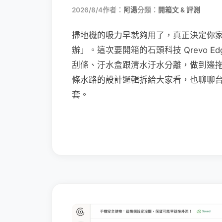
2026/8/4
作者：
阿湯
分類：
開箱文 & 評測
掃地機的吸力早就夠用了，真正決定你
辦」。這次要開箱的石頭科技 Qrevo Edg
刮條、汙水盒跟清水汙水分離，做到邊
條水路的設計邏輯拆給大家看，也聊聊
套。