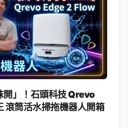
開」！石頭科技 Qrevo
搖滾天王 滾筒活水掃拖機器人開箱