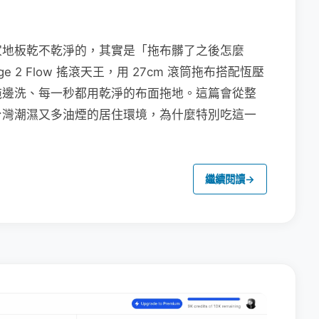
家地板乾不乾淨的，其實是「拖布髒了之後怎麼
e 2 Flow 搖滾天王，用 27cm 滾筒拖布搭配恆壓
拖邊洗、每一秒都用乾淨的布面拖地。這篇會從整
台灣潮濕又多油煙的居住環境，為什麼特別吃這一
繼續閱讀
→