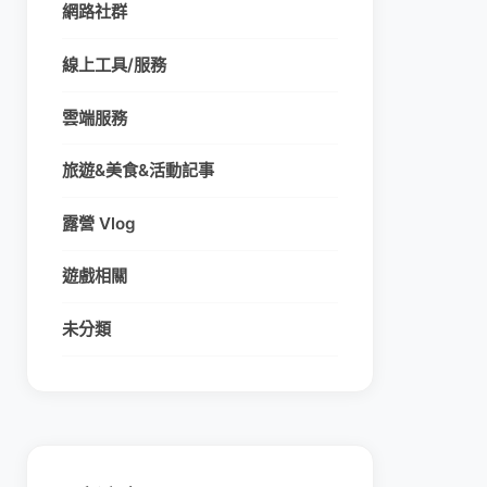
網路社群
線上工具/服務
雲端服務
旅遊&美食&活動記事
露營 Vlog
遊戲相關
未分類