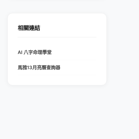
相關連結
AI 八字命理學堂
馬雅13月亮曆查詢器