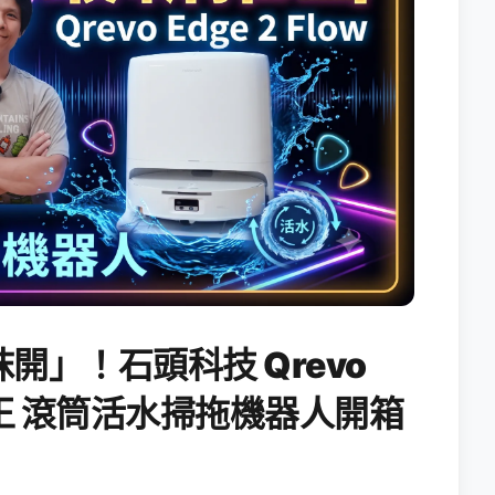
開」！石頭科技 Qrevo
搖滾天王 滾筒活水掃拖機器人開箱