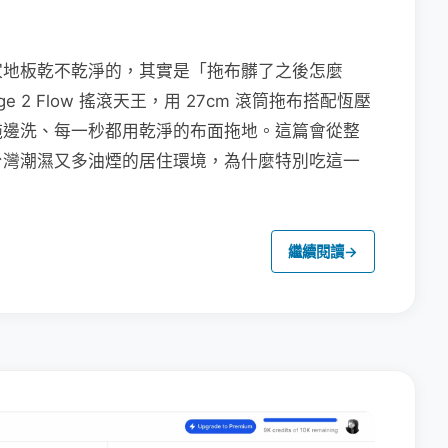
家地板乾不乾淨的，其實是「拖布髒了之後怎麼
e 2 Flow 搖滾天王，用 27cm 滾筒拖布搭配恆壓
拖邊洗、每一秒都用乾淨的布面拖地。這篇會從整
台灣潮濕又多油煙的居住環境，為什麼特別吃這一
繼續閱讀
→