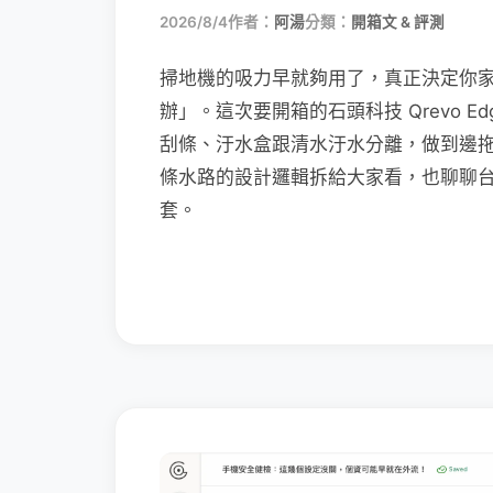
2026/8/4
作者：
阿湯
分類：
開箱文 & 評測
掃地機的吸力早就夠用了，真正決定你
辦」。這次要開箱的石頭科技 Qrevo Edg
刮條、汙水盒跟清水汙水分離，做到邊
條水路的設計邏輯拆給大家看，也聊聊
套。