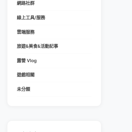
網路社群
線上工具/服務
雲端服務
旅遊&美食&活動記事
露營 Vlog
遊戲相關
未分類