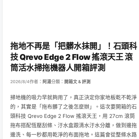
拖地不再是「把髒水抹開」！石頭科
技 Qrevo Edge 2 Flow 搖滾天王 滾
筒活水掃拖機器人開箱評測
2026/8/4
作者：
阿湯
分類：
開箱文 & 評測
掃地機的吸力早就夠用了，真正決定你家地板乾不乾淨
的，其實是「拖布髒了之後怎麼辦」。這次要開箱的石
頭科技 Qrevo Edge 2 Flow 搖滾天王，用 27cm 滾筒
拖布搭配恆壓刮條、汙水盒跟清水汙水分離，做到邊拖
邊洗、每一秒都用乾淨的布面拖地。這篇會從整條水路