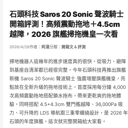
石頭科技 Saros 20 Sonic 聲波騎士
開箱評測！高頻震動拖地＋4.5cm
越障，2026 旗艦掃拖機皇一次看
2026/4/29
作者：
阿湯
分類：
開箱文 & 評測
掃地機器人這幾年的進步速度真的很快，從吸力、避障
到基座自清潔都已經很完整，今年石頭科技再推出旗艦
新機 Saros 20 Sonic 聲波騎士 強震增壓旗艦機皇，亮
點放在全新升級的拖地技術上，首度採用每分鐘 4,000
次高頻震動拖地搭配鎖水拖布，帶來更乾爽的拖地體
驗，同時搭配 4.5+4.3cm 雙門檻越障、36,000Pa 吸
力、可升降的 LDS 導航跟三重零纏繞設計，是 2026 年
石頭的年度旗艦，這次就完整開箱給大家看。