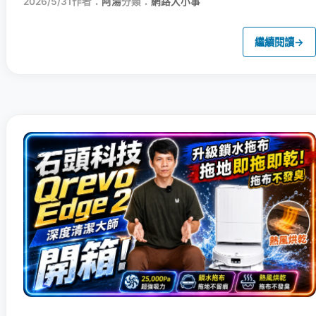
2026/5/31
作者：
阿湯
分類：
網路大小事
繼續閱讀
→