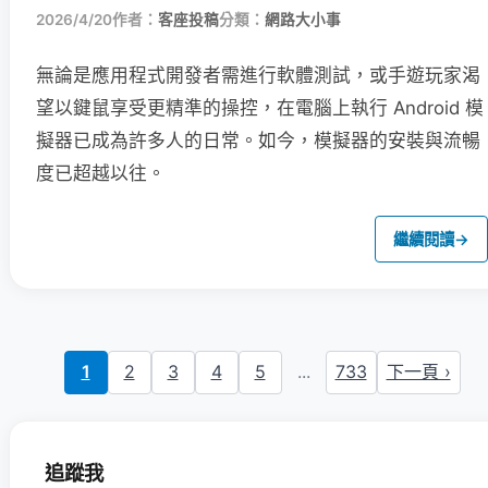
2026/4/20
作者：
客座投稿
分類：
網路大小事
無論是應用程式開發者需進行軟體測試，或手遊玩家渴
望以鍵鼠享受更精準的操控，在電腦上執行 Android 模
擬器已成為許多人的日常。如今，模擬器的安裝與流暢
度已超越以往。
繼續閱讀
→
1
2
3
4
5
...
733
下一頁 ›
追蹤我