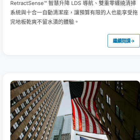
RetractSense™ 智慧升降 LDS 導航、雙重零纏繞清掃
系統與十合一自動清潔座，讓預算有限的人也能享受拖
完地板乾爽不留水漬的體驗。
繼續閱讀
→