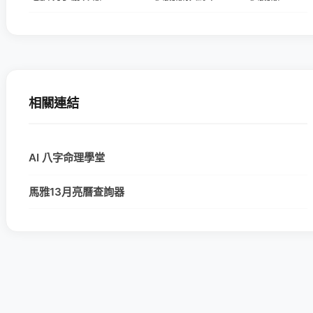
相關連結
AI 八字命理學堂
馬雅13月亮曆查詢器