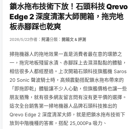
鎖水拖布技術下放！石頭科技 Qrevo
Edge 2 深度清潔大師開箱，拖完地
板赤腳踩也乾爽
2026/5/22
作者：
阿湯
分類：
開箱文 & 評測
掃拖機器人的拖地效果一直是消費者最在意的環節之
一，拖完地板殘留水漬、赤腳踩上去濕濕黏黏的體驗，
相信很多人都經歷過。上次開箱石頭科技旗艦機 Saros
20 Sonic 聲波騎士時，高頻震動搭配鎖水拖布帶來的
「即拖即乾」體驗讓不少人心動，但旗艦價格也讓一些
朋友猶豫，就有很多網友留言問有沒有更平價的選擇。
這次全台銷售第一掃地機器人品牌石頭科技推出的
Qrevo Edge 2 深度清潔大師，就是把鎖水拖布技術下
放到中階機種的答案，搭配 25,000Pa 吸力、