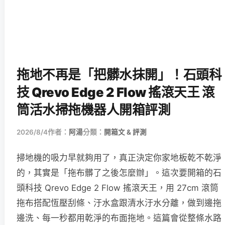
拖地不再是「把髒水抹開」！石頭科
技 Qrevo Edge 2 Flow 搖滾天王 滾
筒活水掃拖機器人開箱評測
2026/8/4
作者：
阿湯
分類：
開箱文 & 評測
掃地機的吸力早就夠用了，真正決定你家地板乾不乾淨
的，其實是「拖布髒了之後怎麼辦」。這次要開箱的石
頭科技 Qrevo Edge 2 Flow 搖滾天王，用 27cm 滾筒
拖布搭配恆壓刮條、汙水盒跟清水汙水分離，做到邊拖
邊洗、每一秒都用乾淨的布面拖地。這篇會從整條水路