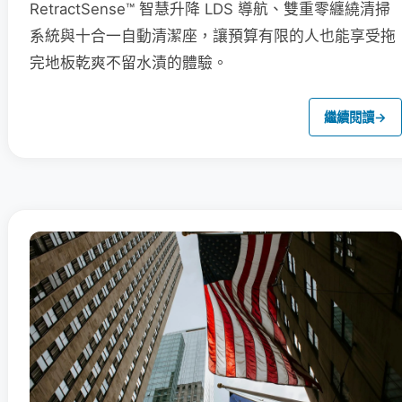
RetractSense™ 智慧升降 LDS 導航、雙重零纏繞清掃
系統與十合一自動清潔座，讓預算有限的人也能享受拖
完地板乾爽不留水漬的體驗。
繼續閱讀
→