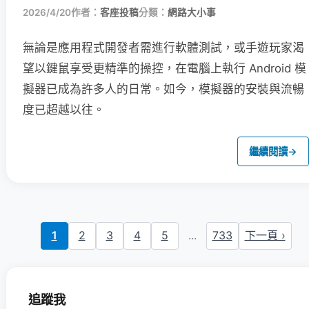
2026/4/20
作者：
客座投稿
分類：
網路大小事
無論是應用程式開發者需進行軟體測試，或手遊玩家渴
望以鍵鼠享受更精準的操控，在電腦上執行 Android 模
擬器已成為許多人的日常。如今，模擬器的安裝與流暢
度已超越以往。
繼續閱讀
→
1
2
3
4
5
...
733
下一頁 ›
追蹤我