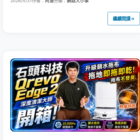
2026/5/31
作者：
阿湯
分類：
網路大小事
繼續閱讀
→