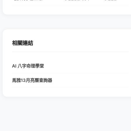
相關連結
AI 八字命理學堂
馬雅13月亮曆查詢器