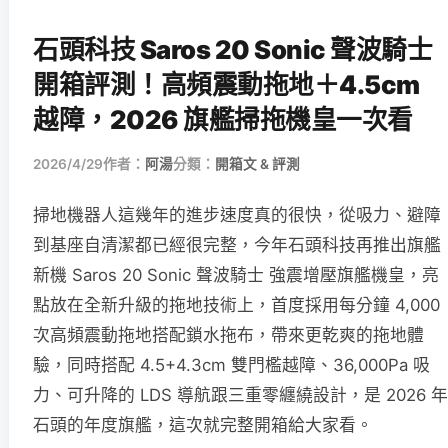
石頭科技 Saros 20 Sonic 聲波騎士
開箱評測！高頻震動拖地＋4.5cm
越障，2026 旗艦掃拖機皇一次看
2026/4/29
作者：
阿湯
分類：
開箱文 & 評測
掃地機器人這幾年的進步速度真的很快，從吸力、避障
到基座自清潔都已經很完整，今年石頭科技再推出旗艦
新機 Saros 20 Sonic 聲波騎士 強震增壓旗艦機皇，亮
點放在全新升級的拖地技術上，首度採用每分鐘 4,000
次高頻震動拖地搭配鎖水拖布，帶來更乾爽的拖地體
驗，同時搭配 4.5+4.3cm 雙門檻越障、36,000Pa 吸
力、可升降的 LDS 導航跟三重零纏繞設計，是 2026 年
石頭的年度旗艦，這次就完整開箱給大家看。