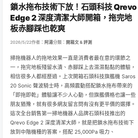
鎖水拖布技術下放！石頭科技 Qrevo
Edge 2 深度清潔大師開箱，拖完地
板赤腳踩也乾爽
2026/5/22
作者：
阿湯
分類：
開箱文 & 評測
掃拖機器人的拖地效果一直是消費者最在意的環節之
一，拖完地板殘留水漬、赤腳踩上去濕濕黏黏的體驗，
相信很多人都經歷過。上次開箱石頭科技旗艦機 Saros
20 Sonic 聲波騎士時，高頻震動搭配鎖水拖布帶來的
「即拖即乾」體驗讓不少人心動，但旗艦價格也讓一些
朋友猶豫，就有很多網友留言問有沒有更平價的選擇。
這次全台銷售第一掃地機器人品牌石頭科技推出的
Qrevo Edge 2 深度清潔大師，就是把鎖水拖布技術下
放到中階機種的答案，搭配 25,000Pa 吸力、