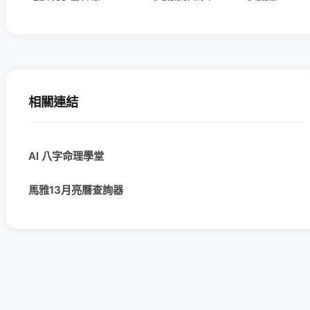
相關連結
AI 八字命理學堂
馬雅13月亮曆查詢器