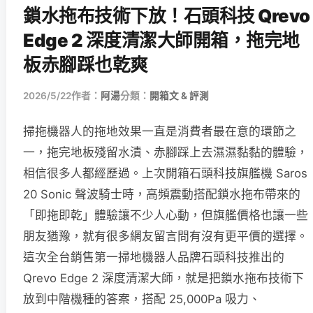
鎖水拖布技術下放！石頭科技 Qrevo
Edge 2 深度清潔大師開箱，拖完地
板赤腳踩也乾爽
2026/5/22
作者：
阿湯
分類：
開箱文 & 評測
掃拖機器人的拖地效果一直是消費者最在意的環節之
一，拖完地板殘留水漬、赤腳踩上去濕濕黏黏的體驗，
相信很多人都經歷過。上次開箱石頭科技旗艦機 Saros
20 Sonic 聲波騎士時，高頻震動搭配鎖水拖布帶來的
「即拖即乾」體驗讓不少人心動，但旗艦價格也讓一些
朋友猶豫，就有很多網友留言問有沒有更平價的選擇。
這次全台銷售第一掃地機器人品牌石頭科技推出的
Qrevo Edge 2 深度清潔大師，就是把鎖水拖布技術下
放到中階機種的答案，搭配 25,000Pa 吸力、