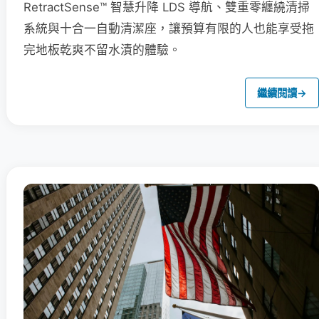
RetractSense™ 智慧升降 LDS 導航、雙重零纏繞清掃
系統與十合一自動清潔座，讓預算有限的人也能享受拖
完地板乾爽不留水漬的體驗。
繼續閱讀
→