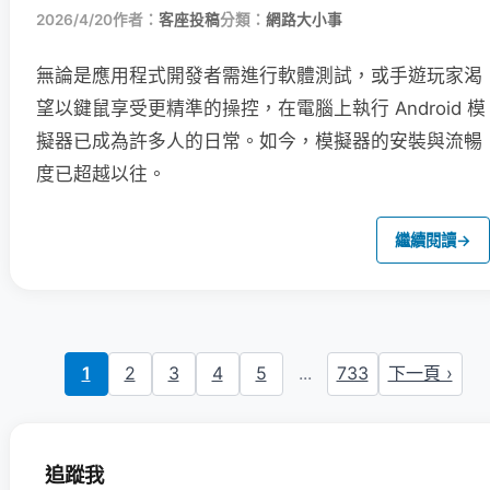
2026/4/20
作者：
客座投稿
分類：
網路大小事
無論是應用程式開發者需進行軟體測試，或手遊玩家渴
望以鍵鼠享受更精準的操控，在電腦上執行 Android 模
擬器已成為許多人的日常。如今，模擬器的安裝與流暢
度已超越以往。
繼續閱讀
→
1
2
3
4
5
...
733
下一頁 ›
追蹤我