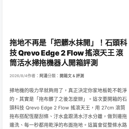
拖地不再是「把髒水抹開」！石頭科
技 Qrevo Edge 2 Flow 搖滾天王 滾
筒活水掃拖機器人開箱評測
2026/8/4
作者：
阿湯
分類：
開箱文 & 評測
掃地機的吸力早就夠用了，真正決定你家地板乾不乾淨
的，其實是「拖布髒了之後怎麼辦」。這次要開箱的石
頭科技 Qrevo Edge 2 Flow 搖滾天王，用 27cm 滾筒
拖布搭配恆壓刮條、汙水盒跟清水汙水分離，做到邊拖
邊洗、每一秒都用乾淨的布面拖地。這篇會從整條水路