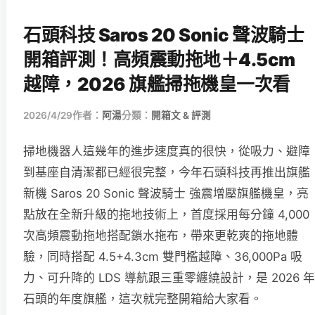
石頭科技 Saros 20 Sonic 聲波騎士
開箱評測！高頻震動拖地＋4.5cm
越障，2026 旗艦掃拖機皇一次看
2026/4/29
作者：
阿湯
分類：
開箱文 & 評測
掃地機器人這幾年的進步速度真的很快，從吸力、避障
到基座自清潔都已經很完整，今年石頭科技再推出旗艦
新機 Saros 20 Sonic 聲波騎士 強震增壓旗艦機皇，亮
點放在全新升級的拖地技術上，首度採用每分鐘 4,000
次高頻震動拖地搭配鎖水拖布，帶來更乾爽的拖地體
驗，同時搭配 4.5+4.3cm 雙門檻越障、36,000Pa 吸
力、可升降的 LDS 導航跟三重零纏繞設計，是 2026 年
石頭的年度旗艦，這次就完整開箱給大家看。