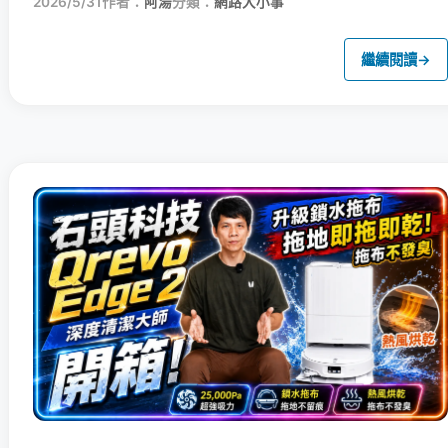
2026/5/31
作者：
阿湯
分類：
網路大小事
繼續閱讀
→