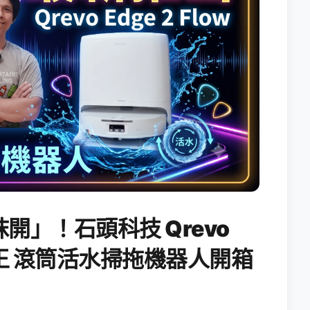
開」！石頭科技 Qrevo
搖滾天王 滾筒活水掃拖機器人開箱