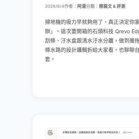
2026/8/4
作者：
阿湯
分類：
開箱文 & 評測
掃地機的吸力早就夠用了，真正決定你
辦」。這次要開箱的石頭科技 Qrevo Edg
刮條、汙水盒跟清水汙水分離，做到邊
條水路的設計邏輯拆給大家看，也聊聊
套。