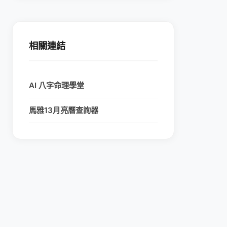
相關連結
AI 八字命理學堂
馬雅13月亮曆查詢器