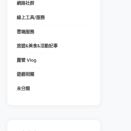
網路社群
線上工具/服務
雲端服務
旅遊&美食&活動記事
露營 Vlog
遊戲相關
未分類