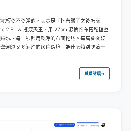
家地板乾不乾淨的，其實是「拖布髒了之後怎麼
e 2 Flow 搖滾天王，用 27cm 滾筒拖布搭配恆壓
拖邊洗、每一秒都用乾淨的布面拖地。這篇會從整
台灣潮濕又多油煙的居住環境，為什麼特別吃這一
繼續閱讀
→